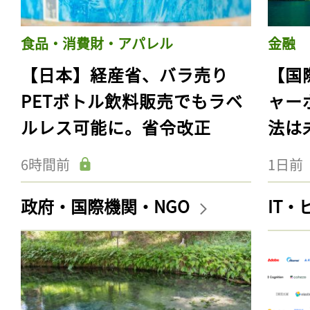
食品・消費財・アパレル
金融
【日本】経産省、バラ売り
【国
PETボトル飲料販売でもラベ
ャー
ルレス可能に。省令改正
法は
6時間前
1日前
政府・国際機関・NGO
IT