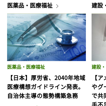
医薬品・医療福祉
建設
医薬品・医療福祉
建設・
【日本】厚労省、2040年地域
【ア
医療構想ガイドライン発表。
やグ
自治体主導の態勢構築急務
で共
手不