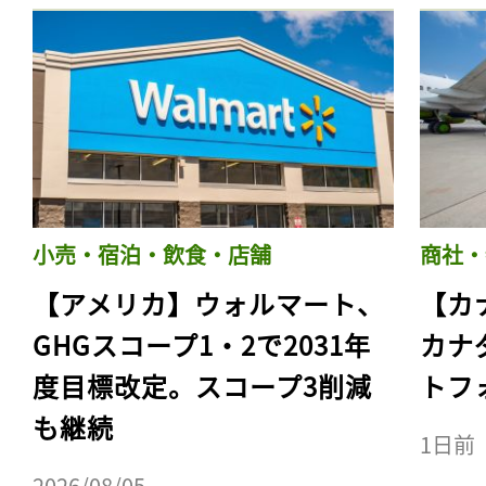
小売・宿泊・飲食・店舗
商社・
【アメリカ】ウォルマート、
【カ
GHGスコープ1・2で2031年
カナ
度目標改定。スコープ3削減
トフ
も継続
1日前
2026/08/05