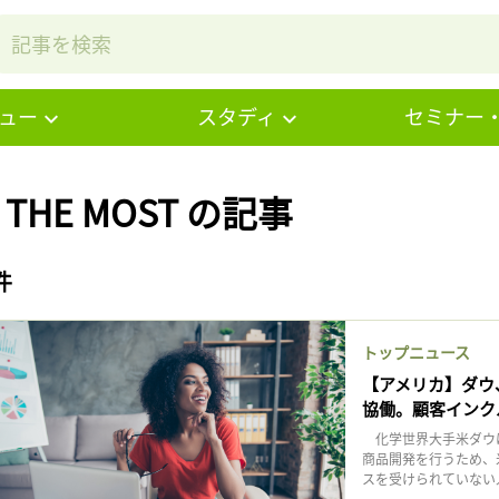
ュー
スタディ
セミナー
# THE MOST の記事
件
トップニュース
【アメリカ】ダウ、
協働。顧客インク
化学世界大手米ダウは
商品開発を行うため、米
スを受けられていない