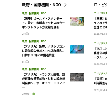
政府・国際機関・NGO
IT・
政府・国際機関・NGO
IT・ビジネ
【国際】ゴールド・スタンダー
【国際】N
ド、電力・飲料水アクセスのカー
ュアAIア
ボンクレジット方法論を刷新
全性とセ
2時間前
2026/08/05
政府・国際機関・NGO
IT・ビジネ
【アメリカ】政府、ポリシリコン
【EU】1
に最低輸入価格と15%追加関税。
務遵守の
日韓台EU等には優遇措置
ーグル、メ
3時間前
2026/08/04
政府・国際機関・NGO
IT・ビジネ
【アメリカ】トランプ大統領、回
収可能な重要鉱物・材料の輸出規
【国際】B
制発動へ。サーキュラーエコノミ
AI認識差
ー
2026/08/04
7時間前