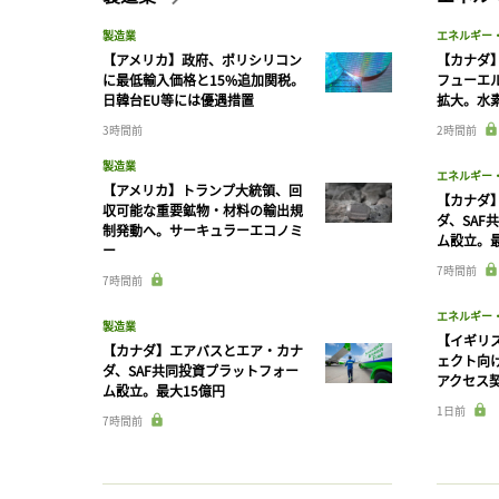
製造業
エネルギー
【アメリカ】政府、ポリシリコン
【カナダ
に最低輸入価格と15%追加関税。
フューエ
日韓台EU等には優遇措置
拡大。水
3時間前
2時間前
製造業
エネルギー
【アメリカ】トランプ大統領、回
【カナダ
収可能な重要鉱物・材料の輸出規
ダ、SAF
制発動へ。サーキュラーエコノミ
ム設立。最
ー
7時間前
7時間前
エネルギー
製造業
【イギリス
【カナダ】エアバスとエア・カナ
ェクト向
ダ、SAF共同投資プラットフォー
アクセス
ム設立。最大15億円
1日前
7時間前