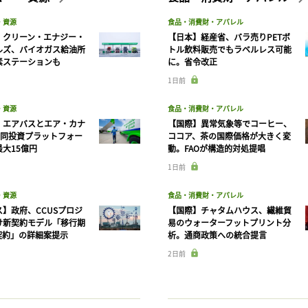
・資源
食品・消費財・アパレル
】クリーン・エナジー・
【日本】経産省、バラ売りPETボ
ルズ、バイオガス給油所
トル飲料販売でもラベルレス可能
素ステーションも
に。省令改正
1日前
・資源
食品・消費財・アパレル
】エアバスとエア・カナ
【国際】異常気象等でコーヒー、
共同投資プラットフォー
ココア、茶の国際価格が大きく変
大15億円
動。FAOが構造的対処提唱
1日前
・資源
食品・消費財・アパレル
】政府、CCUSプロジ
【国際】チャタムハウス、繊維貿
け新契約モデル「移行期
易のウォーターフットプリント分
契約」の詳細案提示
析。通商政策への統合提言
2日前