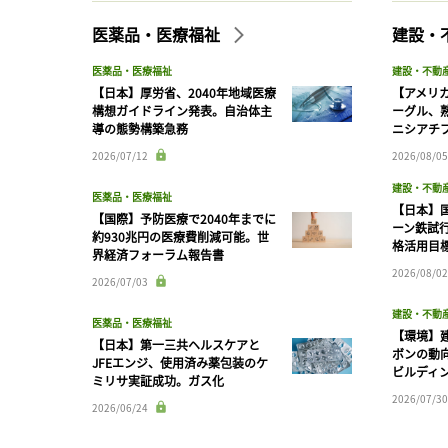
医薬品・医療福祉
建設・
医薬品・医療福祉
建設・不動
【日本】厚労省、2040年地域医療
【アメリ
構想ガイドライン発表。自治体主
ーグル、
導の態勢構築急務
ニシアチ
2026/07/12
2026/08/05
建設・不動
医薬品・医療福祉
【日本】
【国際】予防医療で2040年までに
ーン鉄試行
約930兆円の医療費削減可能。世
格活用目
界経済フォーラム報告書
2026/08/02
2026/07/03
建設・不動
医薬品・医療福祉
【環境】
【日本】第一三共ヘルスケアと
ボンの動
JFEエンジ、使用済み薬包装のケ
ビルディ
ミリサ実証成功。ガス化
2026/07/30
2026/06/24