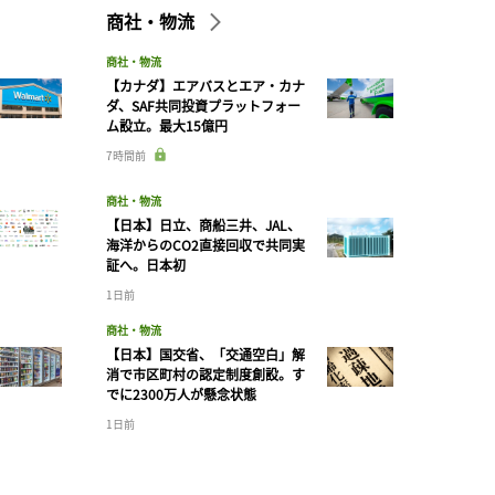
商社・物流
商社・物流
【カナダ】エアバスとエア・カナ
ダ、SAF共同投資プラットフォー
ム設立。最大15億円
7時間前
商社・物流
【日本】日立、商船三井、JAL、
海洋からのCO2直接回収で共同実
証へ。日本初
1日前
商社・物流
【日本】国交省、「交通空白」解
消で市区町村の認定制度創設。す
でに2300万人が懸念状態
1日前