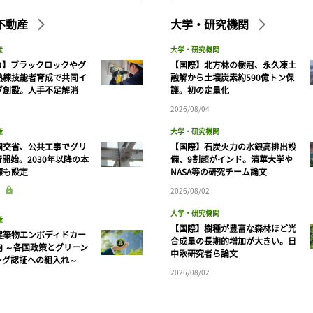
不動産
大学・研究機関
産
大学・研究機関
カ】ブラックロックやグ
【国際】北方林の樹冠、永久凍土
熟練技能者育成で共同イ
融解から土壌炭素約590億トン保
ブ創設。人手不足解消
護。初の定量化
2026/08/04
産
大学・研究機関
国交省、公共工事でグリ
【国際】石炭火力の水銀高排出設
開始。2030年以降の本
備、9割超がインド。清華大学や
標も設定
NASA等の研究チーム論文
2026/08/02
大学・研究機関
産
【国際】樹種が豊富な森林ほど光
建築物エンボディドカー
合成量の長期的増加が大きい。日
向 ～各国政策とグリーン
中欧研究者ら論文
ング認証への組入れ～
2026/08/02