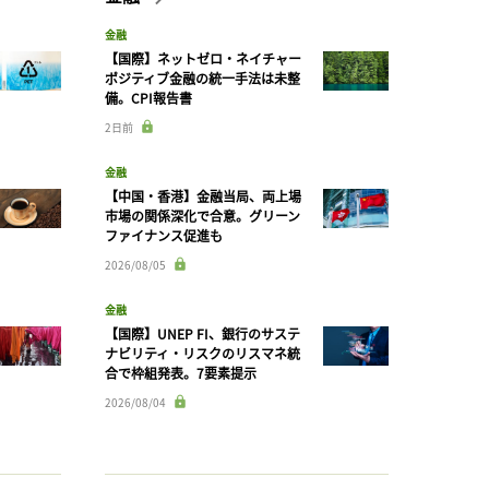
金融
【国際】ネットゼロ・ネイチャー
ポジティブ金融の統一手法は未整
備。CPI報告書
2日前
金融
【中国・香港】金融当局、両上場
市場の関係深化で合意。グリーン
ファイナンス促進も
2026/08/05
金融
【国際】UNEP FI、銀行のサステ
ナビリティ・リスクのリスマネ統
合で枠組発表。7要素提示
2026/08/04