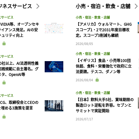
ビジネスサービス
小売・宿泊・飲食・店舗
スサービス
小売・宿泊・飲食・店舗
VIDIA等、オープンセキ
【アメリカ】ウォルマート、GHG
ライアンス発足。AIの安
スコープ1・2で2031年度目標改
キュリティ向上
定。スコープ3削減も継続
2026/08/05
小売・宿泊・飲食・店舗
スサービス
【イギリス】食品・小売等100団
90社以上、AI法透明性義
体超、食料・栄養強化で政府に立
実践規範に自主署名。グ
法要請。テスコ、ダノン等
タ、OpenAI等
記事をお気に入りに保存するには
2026/08/04
ログインが必要です
小売・宿泊・飲食・店舗
スサービス
【日本】飲料大手5社、賞味期限の
CG、取締役会とCEOの
ログイン
会員登録
製造ロット逆転を許容。セブンと
を埋める3施策を提言
サミットで実証開始
2026/07/17