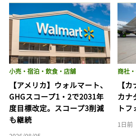
小売・宿泊・飲食・店舗
商社・
【アメリカ】ウォルマート、
【カ
GHGスコープ1・2で2031年
カナ
度目標改定。スコープ3削減
トフ
も継続
1日前
2026/08/05