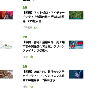
金融
【国際】ネットゼロ・ネイチャー
ポジティブ金融の統一手法は未整
備。CPI報告書
15時間前
金融
【中国・香港】金融当局、両上場
市場の関係深化で合意。グリーン
ファイナンス促進も
1日前
金融
【国際】UNEP FI、銀行のサステ
ナビリティ・リスクのリスマネ統
合で枠組発表。7要素提示
2日前