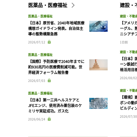
医薬品・医療福祉
建設・
医薬品・医療福祉
建設・不動
【日本】厚労省、2040年地域医療
【アメリ
構想ガイドライン発表。自治体主
ーグル、
導の態勢構築急務
ニシアチ
2026/07/12
1日前
建設・不動
医薬品・医療福祉
【日本】
【国際】予防医療で2040年までに
ーン鉄試行
約930兆円の医療費削減可能。世
格活用目
界経済フォーラム報告書
2026/08/02
2026/07/03
建設・不動
医薬品・医療福祉
【環境】
【日本】第一三共ヘルスケアと
ボンの動
JFEエンジ、使用済み薬包装のケ
ビルディ
ミリサ実証成功。ガス化
2026/07/30
2026/06/24