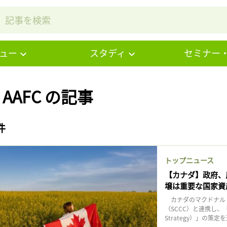
ュー
スタディ
セミナー
# AAFC の記事
件
トップニュース
【カナダ】政府、
壌は重要な国家資
カナダのマクドナルド
（SCCC）と連携し、「国家農
Strategy）」の策定を