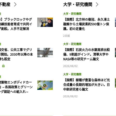
不動産
大学・研究機関
産
大学・研究機関
カ】ブラックロックやグ
【国際】北方林の樹冠、永久凍土
熟練技能者育成で共同イ
融解から土壌炭素約590億トン保
ブ創設。人手不足解消
護。初の定量化
2日前
産
大学・研究機関
国交省、公共工事でグリ
【国際】石炭火力の水銀高排出設
開始。2030年以降の本
備、9割超がインド。清華大学や
標も設定
NASA等の研究チーム論文
2026/08/02
大学・研究機関
産
【国際】樹種が豊富な森林ほど光
建築物エンボディドカー
合成量の長期的増加が大きい。日
向 ～各国政策とグリーン
中欧研究者ら論文
ング認証への組入れ～
2026/08/02