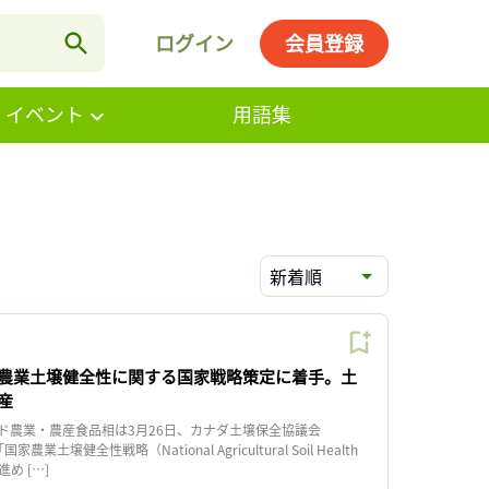
ログイン
会員登録
・イベント
用語集
新着順
農業土壌健全性に関する国家戦略策定に着手。土
産
農業・農産食品相は3月26日、カナダ土壌保全協議会
業土壌健全性戦略（National Agricultural Soil Health
進め […]