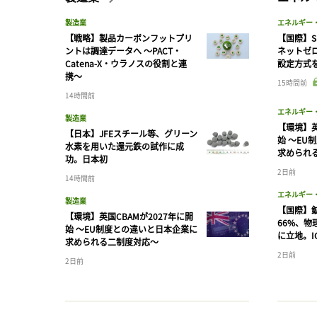
製造業
エネルギー
【戦略】製品カーボンフットプリ
【国際】S
ントは調達データへ 〜PACT・
ネットゼ
Catena-X・ウラノスの役割と連
設定方式
携〜
15時間前
14時間前
エネルギー
製造業
【環境】英
【日本】JFEスチール等、グリーン
始 〜EU
水素を用いた還元鉄の試作に成
求められ
功。日本初
2日前
14時間前
エネルギー
製造業
【国際】
【環境】英国CBAMが2027年に開
66%、
始 〜EU制度との違いと日本企業に
に立地。I
求められる二制度対応〜
2日前
2日前