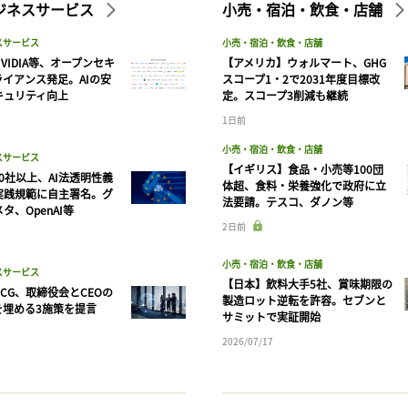
ビジネスサービス
小売・宿泊・飲食・店舗
スサービス
小売・宿泊・飲食・店舗
VIDIA等、オープンセキ
【アメリカ】ウォルマート、GHG
ライアンス発足。AIの安
スコープ1・2で2031年度目標改
キュリティ向上
定。スコープ3削減も継続
1日前
小売・宿泊・飲食・店舗
スサービス
【イギリス】食品・小売等100団
90社以上、AI法透明性義
体超、食料・栄養強化で政府に立
実践規範に自主署名。グ
法要請。テスコ、ダノン等
タ、OpenAI等
記事をお気に入りに保存するには
2日前
ログインが必要です
小売・宿泊・飲食・店舗
スサービス
【日本】飲料大手5社、賞味期限の
CG、取締役会とCEOの
ログイン
会員登録
製造ロット逆転を許容。セブンと
を埋める3施策を提言
サミットで実証開始
2026/07/17