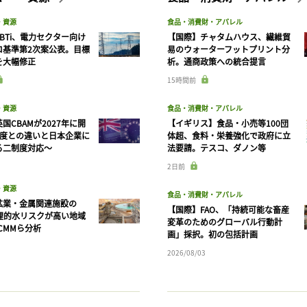
・資源
食品・消費財・アパレル
BTi、電力セクター向け
【国際】チャタムハウス、繊維貿
ロ基準第2次案公表。目標
易のウォーターフットプリント分
を大幅修正
析。通商政策への統合提言
15時間前
・資源
食品・消費財・アパレル
国CBAMが2027年に開
【イギリス】食品・小売等100団
制度との違いと日本企業に
体超、食料・栄養強化で政府に立
る二制度対応〜
法要請。テスコ、ダノン等
2日前
・資源
食品・消費財・アパレル
鉱業・金属関連施設の
【国際】FAO、「持続可能な畜産
物理的水リスクが高い地域
変革のためのグローバル行動計
CMMら分析
画」採択。初の包括計画
2026/08/03