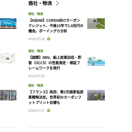
商社・物流
商社・物流
【ASEAN】CORSIA向けカーボン
クレジット、今後10年で1.4兆円の
機会。ボーイングら分析
2026/07/30
商社・物流
【国際】DNV、船上炭素回収・貯
留（OCCS）の性能測定・検証フ
レームワークを発行
2026/07/29
商社・物流
【フランス】政府、第3次国家低炭
素戦略決定。世界初のカーボンフ
ットプリント目標も
2026/07/27