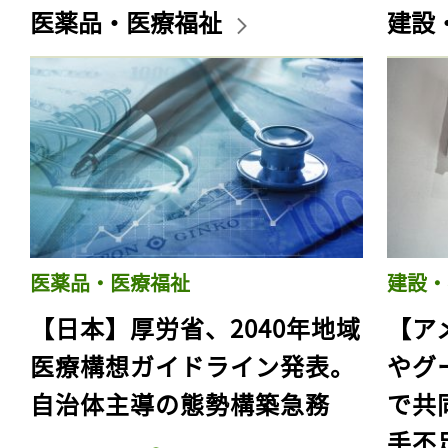
医薬品・医療福祉
建設
医薬品・医療福祉
建設・
【日本】厚労省、2040年地域
【ア
医療構想ガイドライン発表。
やグ
自治体主導の態勢構築急務
で共
手不