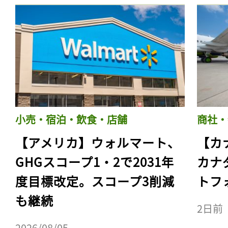
小売・宿泊・飲食・店舗
商社・
【アメリカ】ウォルマート、
【カ
GHGスコープ1・2で2031年
カナ
度目標改定。スコープ3削減
トフ
も継続
2日前
2026/08/05