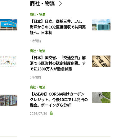
商社・物流
商社・物流
【日本】日立、商船三井、JAL、
海洋からのCO2直接回収で共同実
証へ。日本初
5時間前
商社・物流
【日本】国交省、「交通空白」解
消で市区町村の認定制度創設。す
でに2300万人が懸念状態
5時間前
商社・物流
【ASEAN】CORSIA向けカーボン
クレジット、今後10年で1.4兆円の
機会。ボーイングら分析
2026/07/30