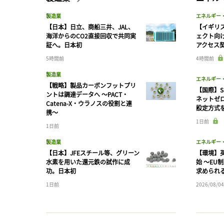
製造業
エネルギー
【日本】日立、商船三井、JAL、
【イギリス
海洋からのCO2直接回収で共同実
ェクト向
証へ。日本初
アクセス
5時間前
4時間前
製造業
エネルギー
【戦略】製品カーボンフットプリ
【国際】S
ントは調達データへ 〜PACT・
ネットゼ
Catena-X・ウラノスの役割と連
設定方式
携〜
1日前
1日前
製造業
エネルギー
【日本】JFEスチール等、グリーン
【環境】英
水素を用いた還元鉄の試作に成
始 〜EU
功。日本初
求められ
1日前
2026/08/04