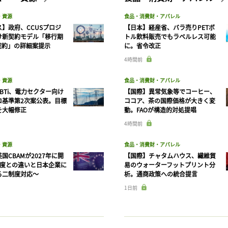
・資源
食品・消費財・アパレル
】政府、CCUSプロジ
【日本】経産省、バラ売りPETボ
け新契約モデル「移行期
トル飲料販売でもラベルレス可能
契約」の詳細案提示
に。省令改正
4時間前
・資源
食品・消費財・アパレル
BTi、電力セクター向け
【国際】異常気象等でコーヒー、
ロ基準第2次案公表。目標
ココア、茶の国際価格が大きく変
を大幅修正
動。FAOが構造的対処提唱
4時間前
・資源
食品・消費財・アパレル
国CBAMが2027年に開
【国際】チャタムハウス、繊維貿
制度との違いと日本企業に
易のウォーターフットプリント分
る二制度対応〜
析。通商政策への統合提言
1日前