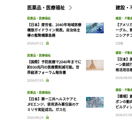
医薬品・医療福祉
建設・
医薬品・医療福祉
建設・不動
【日本】厚労省、2040年地域医療
【アメリ
構想ガイドライン発表。自治体主
ーグル、
導の態勢構築急務
ニシアチ
2026/07/12
2日前
建設・不動
医薬品・医療福祉
【日本】
【国際】予防医療で2040年までに
ーン鉄試行
約930兆円の医療費削減可能。世
格活用目
界経済フォーラム報告書
2026/08/02
2026/07/03
建設・不動
医薬品・医療福祉
【環境】
【日本】第一三共ヘルスケアと
ボンの動
JFEエンジ、使用済み薬包装のケ
ビルディ
ミリサ実証成功。ガス化
2026/07/30
2026/06/24