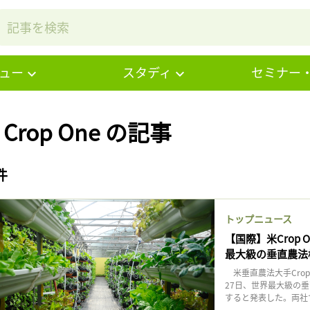
ュー
スタディ
セミナー
 Crop One の記事
件
トップニュース
【国際】米Crop
最大級の垂直農法
米垂直農法大手Crop
27日、世界最大級の
すると発表した。両社で合