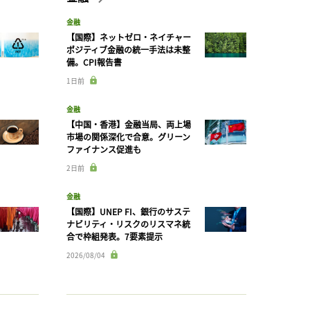
金融
【国際】ネットゼロ・ネイチャー
ポジティブ金融の統一手法は未整
備。CPI報告書
1日前
金融
【中国・香港】金融当局、両上場
市場の関係深化で合意。グリーン
ファイナンス促進も
2日前
金融
【国際】UNEP FI、銀行のサステ
ナビリティ・リスクのリスマネ統
合で枠組発表。7要素提示
2026/08/04