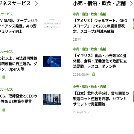
ビジネスサービス
小売・宿泊・飲食・店舗
スサービス
小売・宿泊・飲食・店舗
VIDIA等、オープンセキ
【アメリカ】ウォルマート、GHG
ライアンス発足。AIの安
スコープ1・2で2031年度目標改
キュリティ向上
定。スコープ3削減も継続
2日前
小売・宿泊・飲食・店舗
スサービス
【イギリス】食品・小売等100団
90社以上、AI法透明性義
体超、食料・栄養強化で政府に立
実践規範に自主署名。グ
法要請。テスコ、ダノン等
タ、OpenAI等
記事をお気に入りに保存するには
2026/08/04
ログインが必要です
小売・宿泊・飲食・店舗
スサービス
【日本】飲料大手5社、賞味期限の
CG、取締役会とCEOの
製造ロット逆転を許容。セブンと
ログイン
会員登録
を埋める3施策を提言
サミットで実証開始
2026/07/17