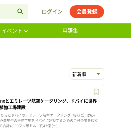
ログイン
会員登録
・イベント
用語集
新着順
 Oneとエミレーツ航空ケータリング、ドバイに世界
植物工場建設
 Oneとドバイのエミレーツ航空ケータリング（EKFC）は6月
垂直農場型の植物工場をドバイに建設するための合弁企業を設立
計4,000マン米ドル（約45億 […]