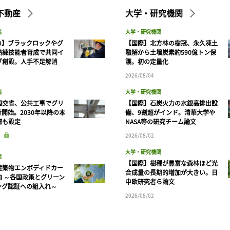
不動産
大学・研究機関
産
大学・研究機関
カ】ブラックロックやグ
【国際】北方林の樹冠、永久凍土
熟練技能者育成で共同イ
融解から土壌炭素約590億トン保
ブ創設。人手不足解消
護。初の定量化
2026/08/04
産
大学・研究機関
国交省、公共工事でグリ
【国際】石炭火力の水銀高排出設
開始。2030年以降の本
備、9割超がインド。清華大学や
標も設定
NASA等の研究チーム論文
2026/08/02
大学・研究機関
産
【国際】樹種が豊富な森林ほど光
建築物エンボディドカー
合成量の長期的増加が大きい。日
向 ～各国政策とグリーン
中欧研究者ら論文
ング認証への組入れ～
2026/08/02