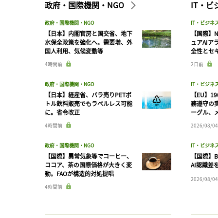
政府・国際機関・NGO
IT・
政府・国際機関・NGO
IT・ビジネ
【日本】内閣官房と国交省、地下
【国際】N
水保全政策を強化へ。需要増、外
ュアAIア
国人利用、気候変動等
全性とセ
4時間前
2日前
政府・国際機関・NGO
IT・ビジネ
【日本】経産省、バラ売りPETボ
【EU】1
トル飲料販売でもラベルレス可能
務遵守の
に。省令改正
ーグル、メ
4時間前
2026/08/04
政府・国際機関・NGO
IT・ビジネ
【国際】異常気象等でコーヒー、
【国際】B
ココア、茶の国際価格が大きく変
AI認識差
動。FAOが構造的対処提唱
2026/08/04
4時間前