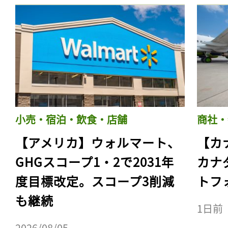
小売・宿泊・飲食・店舗
商社・
【アメリカ】ウォルマート、
【カ
GHGスコープ1・2で2031年
カナ
度目標改定。スコープ3削減
トフ
も継続
1日前
2026/08/05