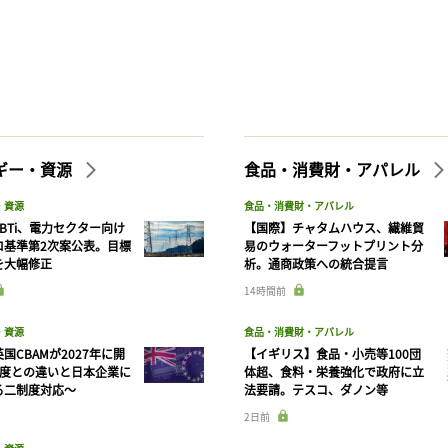
ギー・資源
食品・消費財・アパレル
・資源
食品・消費財・アパレル
BTi、電力セクター向け
【国際】チャタムハウス、繊維貿
ロ基準第2次案公表。目標
易のウォーターフットプリント分
を大幅修正
析。通商政策への統合提言
14時間前
・資源
食品・消費財・アパレル
国CBAMが2027年に開
【イギリス】食品・小売等100団
制度との違いと日本企業に
体超、食料・栄養強化で政府に立
る二制度対応〜
法要請。テスコ、ダノン等
2日前