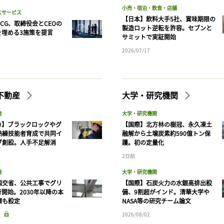
小売・宿泊・飲食・店舗
スサービス
【日本】飲料大手5社、賞味期限の
CG、取締役会とCEOの
製造ロット逆転を許容。セブンと
を埋める3施策を提言
サミットで実証開始
2026/07/17
不動産
大学・研究機関
産
大学・研究機関
カ】ブラックロックやグ
【国際】北方林の樹冠、永久凍土
熟練技能者育成で共同イ
融解から土壌炭素約590億トン保
ブ創設。人手不足解消
護。初の定量化
2日前
産
大学・研究機関
国交省、公共工事でグリ
【国際】石炭火力の水銀高排出設
開始。2030年以降の本
備、9割超がインド。清華大学や
標も設定
NASA等の研究チーム論文
2026/08/02