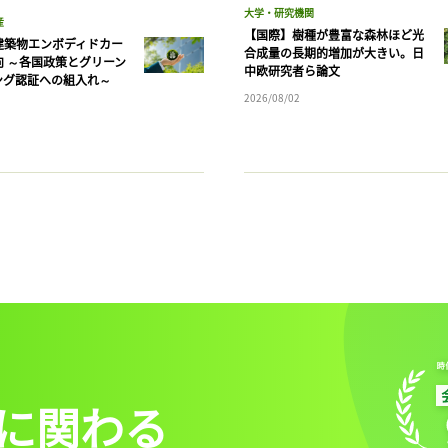
大学・研究機関
産
【国際】樹種が豊富な森林ほど光
建築物エンボディドカー
合成量の長期的増加が大きい。日
向 ～各国政策とグリーン
中欧研究者ら論文
ング認証への組入れ～
2026/08/02
に関わる