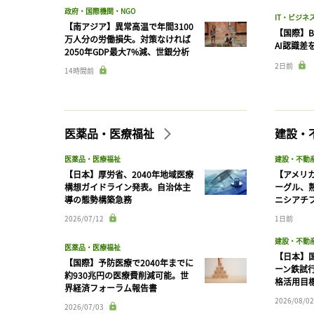
政府・国際機関・NGO
IT・ビジネ
【南アジア】異常高温で年間3100
【国際】B
万人分の労働損失。対策なければ
AI認識差
2050年GDP最大7%減、世銀分析
2日前
14時間前
医薬品・医療福祉
建設・
医薬品・医療福祉
建設・不動
【日本】厚労省、2040年地域医療
【アメリ
構想ガイドライン発表。自治体主
ーグル、
導の態勢構築急務
ニシアチ
2026/07/12
1日前
建設・不動
医薬品・医療福祉
【日本】
【国際】予防医療で2040年までに
ーン鉄試行
約930兆円の医療費削減可能。世
格活用目
界経済フォーラム報告書
2026/08/02
2026/07/03