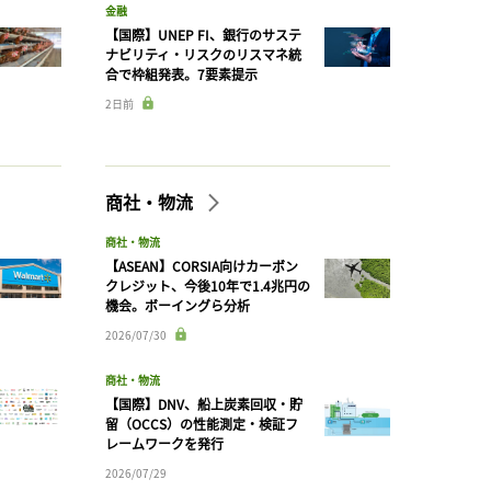
金融
【国際】UNEP FI、銀行のサステ
ナビリティ・リスクのリスマネ統
合で枠組発表。7要素提示
2日前
商社・物流
商社・物流
【ASEAN】CORSIA向けカーボン
クレジット、今後10年で1.4兆円の
機会。ボーイングら分析
2026/07/30
商社・物流
【国際】DNV、船上炭素回収・貯
留（OCCS）の性能測定・検証フ
レームワークを発行
2026/07/29