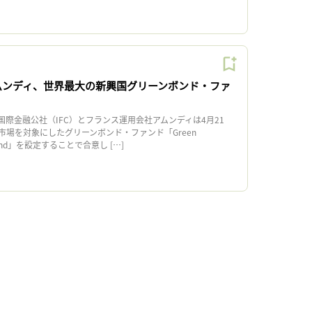
アムンディ、世界最大の新興国グリーンボンド・ファ
際金融公社（IFC）とフランス運用会社アムンディは4月21
市場を対象にしたグリーンボンド・ファンド「Green
d Fund」を設定することで合意し […]