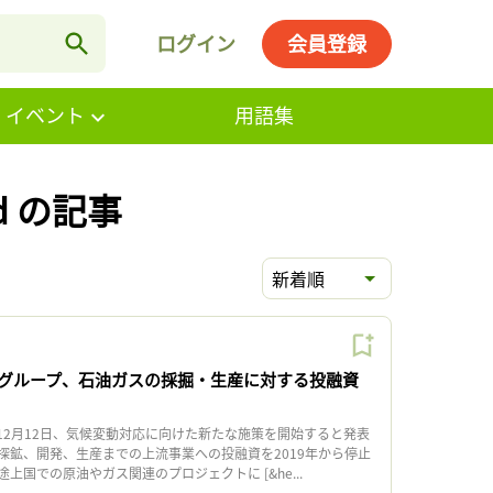
ログイン
会員登録
・イベント
用語集
und の記事
新着順
グループ、石油ガスの採掘・生産に対する投融資
2月12日、気候変動対応に向けた新たな施策を開始すると発表
探鉱、開発、生産までの上流事業への投融資を2019年から停止
上国での原油やガス関連のプロジェクトに [&he...