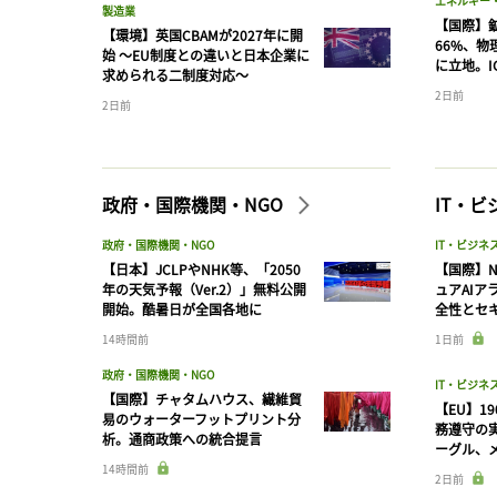
エネルギー
製造業
【国際】
【環境】英国CBAMが2027年に開
66%、
始 〜EU制度との違いと日本企業に
に立地。I
求められる二制度対応〜
2日前
2日前
政府・国際機関・NGO
IT・
政府・国際機関・NGO
IT・ビジネ
【日本】JCLPやNHK等、「2050
【国際】N
年の天気予報（Ver.2）」無料公開
ュアAIア
開始。酷暑日が全国各地に
全性とセ
14時間前
1日前
政府・国際機関・NGO
IT・ビジネ
【国際】チャタムハウス、繊維貿
【EU】1
易のウォーターフットプリント分
務遵守の
析。通商政策への統合提言
ーグル、メ
14時間前
2日前