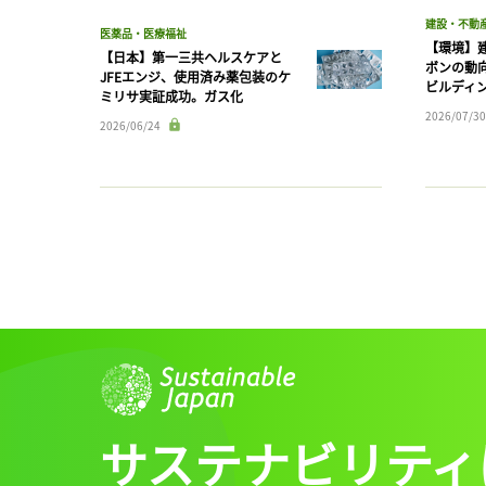
建設・不動
医薬品・医療福祉
【環境】
【日本】第一三共ヘルスケアと
ボンの動
JFEエンジ、使用済み薬包装のケ
ビルディ
ミリサ実証成功。ガス化
2026/07/30
2026/06/24
サステナビリティ