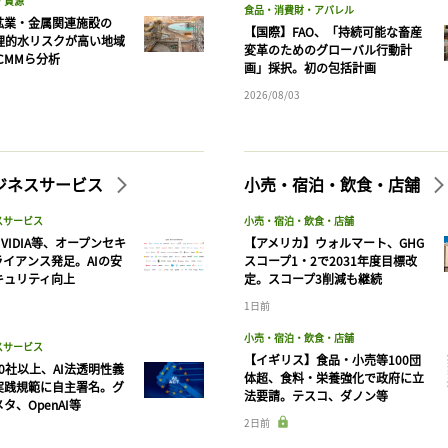
・資源
食品・消費財・アパレル
鉱業・金属関連施設の
【国際】FAO、「持続可能な畜産
物理的水リスクが高い地域
変革のためのグローバル行動計
CMMら分析
画」採択。初の包括計画
2026/08/03
ビジネスサービス
小売・宿泊・飲食・店舗
スサービス
小売・宿泊・飲食・店舗
VIDIA等、オープンセキ
【アメリカ】ウォルマート、GHG
ライアンス発足。AIの安
スコープ1・2で2031年度目標改
キュリティ向上
定。スコープ3削減も継続
1日前
記事をお気に入りに保存するには
小売・宿泊・飲食・店舗
ログインが必要です
スサービス
【イギリス】食品・小売等100団
90社以上、AI法透明性義
体超、食料・栄養強化で政府に立
実践規範に自主署名。グ
法要請。テスコ、ダノン等
タ、OpenAI等
ログイン
会員登録
2日前