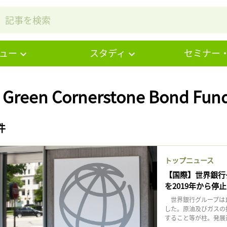
ュー
スタディ
セミナー
 Green Cornerstone Bond F
件
トップニュース
【国際】世界銀行
を2019年から停止
世界銀行グループは1
した。原油及びガスの
すること等が柱。発展途