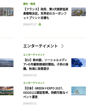
商社・物流
【フランス】政府、第3次国家低炭
素戦略決定。世界初のカーボンフ
ットプリント目標も
2026/07/27
エンターテイメント
エンターテイメント
【EU】欧州委、ソーシャルメディ
ア+の年齢制限検討開始。子供の保
護。秋頃に政策提示
2026/07/15
エンターテイメント
【日本】GREEN×EXPO 2027、
ISO20121認証取得。持続可能なイ
ベント運営
2026/07/11