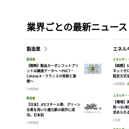
業界ごとの最新ニュース
製造業
エネル
製造業
エネルギー
【戦略】製品カーボンフットプリ
【国際】S
ントは調達データへ 〜PACT・
ネットゼ
Catena-X・ウラノスの役割と連
設定方式
携〜
14時間前
13時間前
エネルギー
製造業
【環境】英
【日本】JFEスチール等、グリーン
始 〜EU
水素を用いた還元鉄の試作に成
求められ
功。日本初
2日前
14時間前