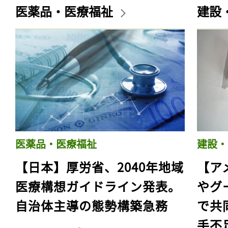
医薬品・医療福祉
建設
医薬品・医療福祉
建設・
【日本】厚労省、2040年地域
【ア
医療構想ガイドライン発表。
やグ
自治体主導の態勢構築急務
で共
手不