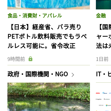
食品・消費財・アパレル
金融
【日本】経産省、バラ売り
【国
PETボトル飲料販売でもラベ
ャー
ルレス可能に。省令改正
法は
9時間前
1日前
政府・国際機関・NGO
IT