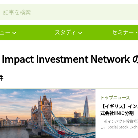
ュー
スタディ
セミナー
 Impact Investment Networ
件
トップニュース
【イギリス】イン
式会社IINに分割
英インパクト投資推進団体S
し、Social Stock Ex