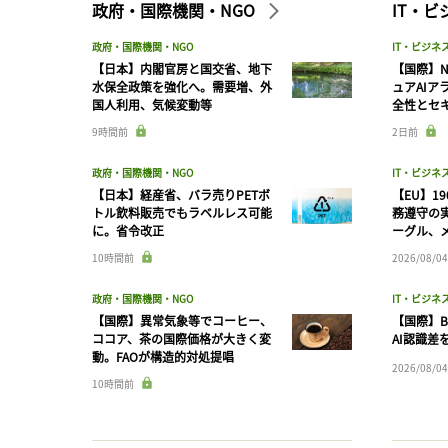
政府・国際機関・NGO
IT・
政府・国際機関・NGO
IT・ビジネ
【日本】内閣官房と国交省、地下
【国際】N
水保全政策を強化へ。需要増、外
ュアAIア
国人利用、気候変動等
全性とセ
9時間前
2日前
政府・国際機関・NGO
IT・ビジネ
【日本】経産省、バラ売りPETボ
【EU】1
トル飲料販売でもラベルレス可能
務遵守の
に。省令改正
ーグル、メ
10時間前
2026/08/04
政府・国際機関・NGO
IT・ビジネ
【国際】異常気象等でコーヒー、
【国際】B
ココア、茶の国際価格が大きく変
AI認識差
動。FAOが構造的対処提唱
2026/08/04
10時間前