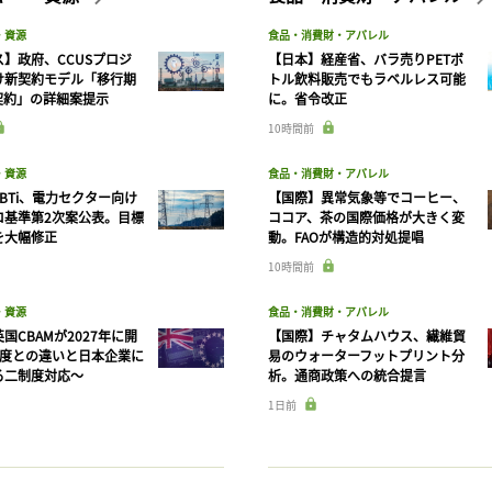
・資源
食品・消費財・アパレル
】政府、CCUSプロジ
【日本】経産省、バラ売りPETボ
け新契約モデル「移行期
トル飲料販売でもラベルレス可能
契約」の詳細案提示
に。省令改正
10時間前
・資源
食品・消費財・アパレル
BTi、電力セクター向け
【国際】異常気象等でコーヒー、
ロ基準第2次案公表。目標
ココア、茶の国際価格が大きく変
を大幅修正
動。FAOが構造的対処提唱
10時間前
・資源
食品・消費財・アパレル
国CBAMが2027年に開
【国際】チャタムハウス、繊維貿
制度との違いと日本企業に
易のウォーターフットプリント分
る二制度対応〜
析。通商政策への統合提言
1日前