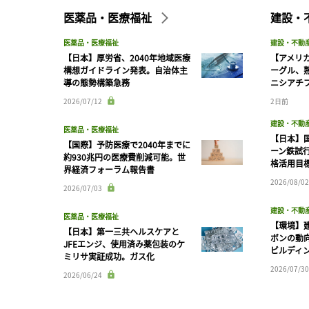
医薬品・医療福祉
建設・
医薬品・医療福祉
建設・不動
【日本】厚労省、2040年地域医療
【アメリ
構想ガイドライン発表。自治体主
ーグル、
導の態勢構築急務
ニシアチ
2026/07/12
2日前
建設・不動
医薬品・医療福祉
【日本】
【国際】予防医療で2040年までに
ーン鉄試行
約930兆円の医療費削減可能。世
格活用目
界経済フォーラム報告書
2026/08/02
2026/07/03
建設・不動
医薬品・医療福祉
【環境】
【日本】第一三共ヘルスケアと
ボンの動
JFEエンジ、使用済み薬包装のケ
ビルディ
ミリサ実証成功。ガス化
2026/07/30
2026/06/24