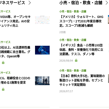
ビジネスサービス
小売・宿泊・飲食・店舗
スサービス
小売・宿泊・飲食・店舗
VIDIA等、オープンセキ
【アメリカ】ウォルマート、GHG
ライアンス発足。AIの安
スコープ1・2で2031年度目標改
キュリティ向上
定。スコープ3削減も継続
2日前
小売・宿泊・飲食・店舗
スサービス
【イギリス】食品・小売等100団
90社以上、AI法透明性義
体超、食料・栄養強化で政府に立
実践規範に自主署名。グ
法要請。テスコ、ダノン等
タ、OpenAI等
記事をお気に入りに保存するには
2026/08/04
ログインが必要です
小売・宿泊・飲食・店舗
スサービス
【日本】飲料大手5社、賞味期限の
CG、取締役会とCEOの
製造ロット逆転を許容。セブンと
ログイン
会員登録
を埋める3施策を提言
サミットで実証開始
2026/07/17