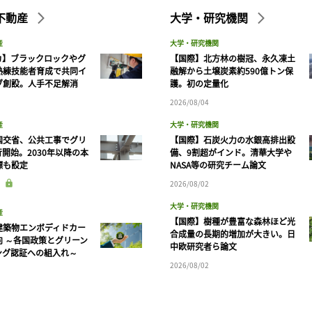
不動産
大学・研究機関
産
大学・研究機関
カ】ブラックロックやグ
【国際】北方林の樹冠、永久凍土
熟練技能者育成で共同イ
融解から土壌炭素約590億トン保
ブ創設。人手不足解消
護。初の定量化
2026/08/04
産
大学・研究機関
国交省、公共工事でグリ
【国際】石炭火力の水銀高排出設
開始。2030年以降の本
備、9割超がインド。清華大学や
標も設定
NASA等の研究チーム論文
2026/08/02
大学・研究機関
産
【国際】樹種が豊富な森林ほど光
建築物エンボディドカー
合成量の長期的増加が大きい。日
向 ～各国政策とグリーン
中欧研究者ら論文
ング認証への組入れ～
2026/08/02