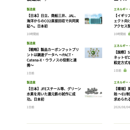
製造業
エネルギー
【日本】日立、商船三井、JAL、
【イギリス
海洋からのCO2直接回収で共同実
ェクト向
証へ。日本初
アクセス
10時間前
10時間前
製造業
エネルギー
【戦略】製品カーボンフットプリ
【国際】S
ントは調達データへ 〜PACT・
ネットゼ
Catena-X・ウラノスの役割と連
設定方式
携〜
1日前
1日前
製造業
エネルギー
【日本】JFEスチール等、グリーン
【環境】英
水素を用いた還元鉄の試作に成
始 〜EU
功。日本初
求められ
1日前
2026/08/04