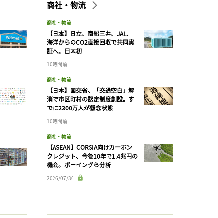
商社・物流
商社・物流
【日本】日立、商船三井、JAL、
海洋からのCO2直接回収で共同実
証へ。日本初
10時間前
商社・物流
【日本】国交省、「交通空白」解
消で市区町村の認定制度創設。す
でに2300万人が懸念状態
10時間前
商社・物流
【ASEAN】CORSIA向けカーボン
クレジット、今後10年で1.4兆円の
機会。ボーイングら分析
2026/07/30