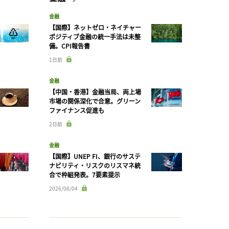
金融
【国際】ネットゼロ・ネイチャー
ポジティブ金融の統一手法は未整
備。CPI報告書
1日前
金融
【中国・香港】金融当局、両上場
市場の関係深化で合意。グリーン
ファイナンス促進も
2日前
金融
【国際】UNEP FI、銀行のサステ
ナビリティ・リスクのリスマネ統
合で枠組発表。7要素提示
2026/08/04