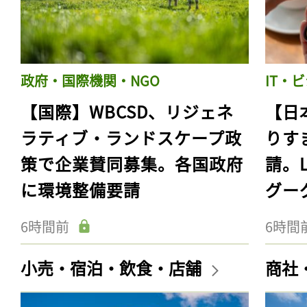
政府・国際機関・NGO
IT・
【国際】WBCSD、リジェネ
【日
ラティブ・ランドスケープ政
りす
策で企業賛同募集。各国政府
請。
に環境整備要請
グー
6時間前
6時間
小売・宿泊・飲食・店舗
商社