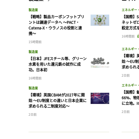
製造業
エネルギー
【戦略】製品カーボンフットプリ
【国際】S
ントは調達データへ 〜PACT・
ネットゼ
Catena-X・ウラノスの役割と連
設定方式
携〜
16時間前
15時間前
エネルギー
製造業
【環境】英
【日本】JFEスチール等、グリーン
始 〜EU
水素を用いた還元鉄の試作に成
求められ
功。日本初
2日前
16時間前
エネルギー
製造業
【国際】
【環境】英国CBAMが2027年に開
66%、
始 〜EU制度との違いと日本企業に
に立地。I
求められる二制度対応〜
2日前
2日前