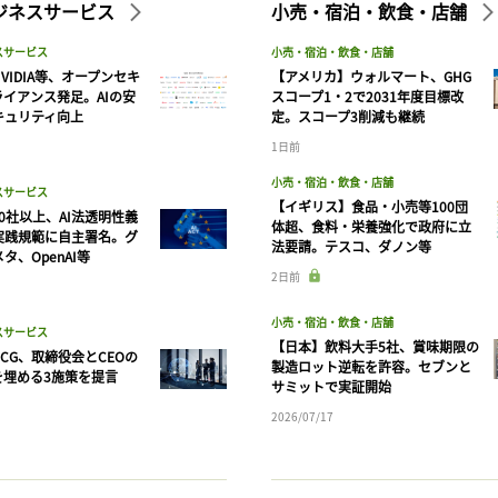
ビジネスサービス
小売・宿泊・飲食・店舗
スサービス
小売・宿泊・飲食・店舗
VIDIA等、オープンセキ
【アメリカ】ウォルマート、GHG
ライアンス発足。AIの安
スコープ1・2で2031年度目標改
キュリティ向上
定。スコープ3削減も継続
1日前
小売・宿泊・飲食・店舗
スサービス
【イギリス】食品・小売等100団
90社以上、AI法透明性義
体超、食料・栄養強化で政府に立
実践規範に自主署名。グ
法要請。テスコ、ダノン等
タ、OpenAI等
記事をお気に入りに保存するには
2日前
ログインが必要です
小売・宿泊・飲食・店舗
スサービス
【日本】飲料大手5社、賞味期限の
CG、取締役会とCEOの
ログイン
会員登録
製造ロット逆転を許容。セブンと
を埋める3施策を提言
サミットで実証開始
2026/07/17