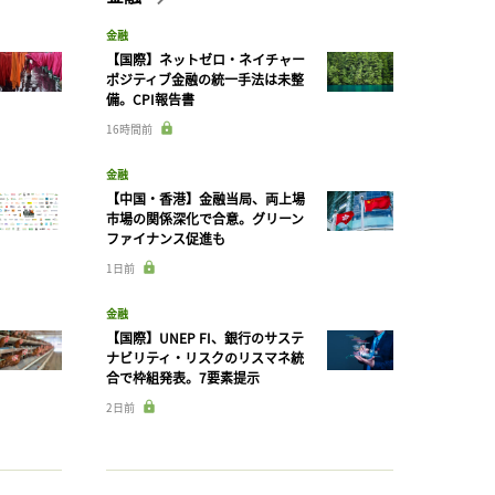
金融
【国際】ネットゼロ・ネイチャー
ポジティブ金融の統一手法は未整
備。CPI報告書
16時間前
金融
【中国・香港】金融当局、両上場
市場の関係深化で合意。グリーン
ファイナンス促進も
1日前
金融
【国際】UNEP FI、銀行のサステ
ナビリティ・リスクのリスマネ統
合で枠組発表。7要素提示
2日前