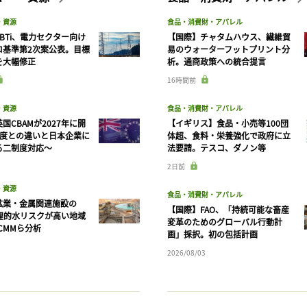
・資源
食品・消費財・アパレル
BTi、電力セクター向け
【国際】チャタムハウス、繊維貿
ロ基準第2次案公表。目標
易のウォーターフットプリント分
を大幅修正
析。通商政策への統合提言
16時間前
・資源
食品・消費財・アパレル
国CBAMが2027年に開
【イギリス】食品・小売等100団
制度との違いと日本企業に
体超、食料・栄養強化で政府に立
る二制度対応〜
法要請。テスコ、ダノン等
2日前
・資源
食品・消費財・アパレル
鉱業・金属関連施設の
【国際】FAO、「持続可能な畜産
物理的水リスクが高い地域
変革のためのグローバル行動計
CMMら分析
画」採択。初の包括計画
2026/08/03