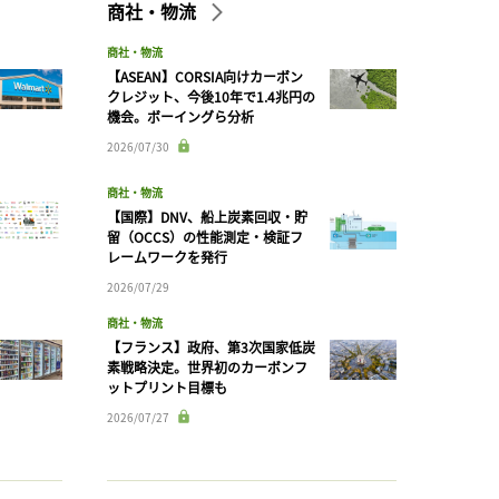
商社・物流
商社・物流
【ASEAN】CORSIA向けカーボン
クレジット、今後10年で1.4兆円の
機会。ボーイングら分析
2026/07/30
商社・物流
【国際】DNV、船上炭素回収・貯
留（OCCS）の性能測定・検証フ
レームワークを発行
2026/07/29
商社・物流
【フランス】政府、第3次国家低炭
素戦略決定。世界初のカーボンフ
ットプリント目標も
2026/07/27