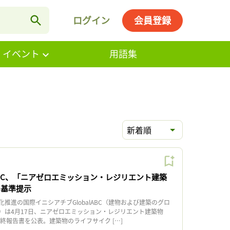
ログイン
会員登録
・イベント
用語集
新着順
lABC、「ニアゼロエミッション・レジリエント建築
の基準提示
進の国際イニシアチブGlobalABC（建物および建築のグロ
）は4月17日、ニアゼロエミッション・レジリエント建築物
最終報告書を公表。建築物のライフサイク […]