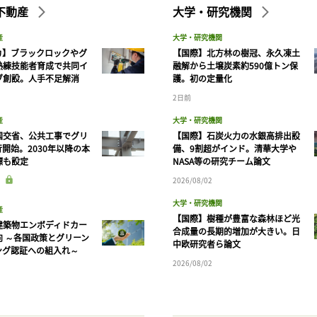
不動産
大学・研究機関
産
大学・研究機関
カ】ブラックロックやグ
【国際】北方林の樹冠、永久凍土
熟練技能者育成で共同イ
融解から土壌炭素約590億トン保
ブ創設。人手不足解消
護。初の定量化
2日前
産
大学・研究機関
国交省、公共工事でグリ
【国際】石炭火力の水銀高排出設
開始。2030年以降の本
備、9割超がインド。清華大学や
標も設定
NASA等の研究チーム論文
2026/08/02
大学・研究機関
産
【国際】樹種が豊富な森林ほど光
建築物エンボディドカー
合成量の長期的増加が大きい。日
向 ～各国政策とグリーン
中欧研究者ら論文
ング認証への組入れ～
2026/08/02