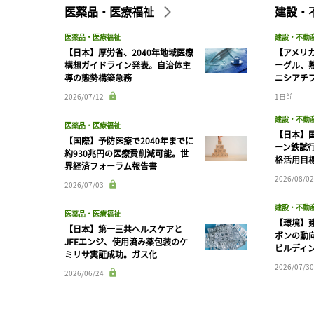
医薬品・医療福祉
建設・
医薬品・医療福祉
建設・不動
【日本】厚労省、2040年地域医療
【アメリ
構想ガイドライン発表。自治体主
ーグル、
導の態勢構築急務
ニシアチ
2026/07/12
1日前
建設・不動
医薬品・医療福祉
【日本】
【国際】予防医療で2040年までに
ーン鉄試行
約930兆円の医療費削減可能。世
格活用目
界経済フォーラム報告書
2026/08/02
2026/07/03
建設・不動
医薬品・医療福祉
【環境】
【日本】第一三共ヘルスケアと
ボンの動
JFEエンジ、使用済み薬包装のケ
ビルディ
ミリサ実証成功。ガス化
2026/07/30
2026/06/24