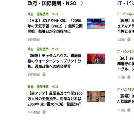
政府・国際機関・NGO
IT・
政府・国際機関・NGO
IT・ビジネ
【日本】JCLPやNHK等、「2050
【国際】N
年の天気予報（Ver.2）」無料公開
ュアAIア
開始。酷暑日が全国各地に
全性とセ
16時間前
1日前
政府・国際機関・NGO
IT・ビジネ
【国際】チャタムハウス、繊維貿
【EU】1
易のウォーターフットプリント分
務遵守の
析。通商政策への統合提言
ーグル、メ
16時間前
2日前
政府・国際機関・NGO
IT・ビジネ
【南アジア】異常高温で年間3100
【国際】B
万人分の労働損失。対策なければ
AI認識差
2050年GDP最大7%減、世銀分析
2日前
16時間前