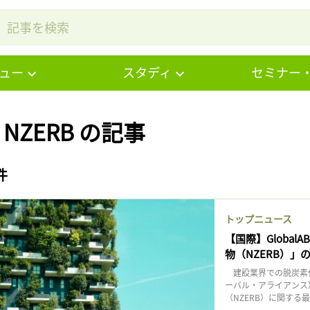
ュー
スタディ
セミナー
# NZERB の記事
件
トップニュース
【国際】Globa
物（NZERB）」
建設業界での脱炭素化推
ーバル・アライアンス
（NZERB）に関する