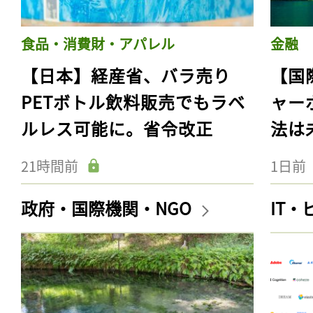
食品・消費財・アパレル
金融
【日本】経産省、バラ売り
【国
PETボトル飲料販売でもラベ
ャー
ルレス可能に。省令改正
法は
21時間前
1日前
政府・国際機関・NGO
IT