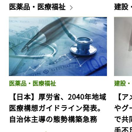
医薬品・医療福祉
建設
医薬品・医療福祉
建設・
【日本】厚労省、2040年地域
【ア
医療構想ガイドライン発表。
やグ
自治体主導の態勢構築急務
で共
手不