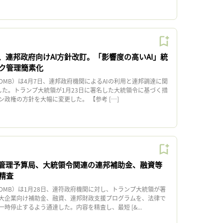
、連邦政府向けAI方針改訂。「影響度の高いAI」統
ク管理簡素化
MB）は4月7日、連邦政府機関によるAIの利用と連邦調達に関
した。トランプ大統領が1月23日に署名した大統領令に基づく措
政権の方針を大幅に変更した。 【参考 […]
管理予算局、大統領令関連の連邦補助金、融資等
精査
MB）は1月28日、連符政府機関に対し、トランプ大統領が署
大企業向け補助金、融資、連邦財政支援プログラムを、法律で
時停止するよう通達した。内容を精査し、最短 [&...