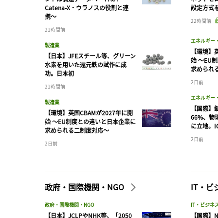
Catena-X・ウラノスの役割と連
設定方式
携〜
22時間前
21時間前
エネルギー
製造業
【環境】英
【日本】JFEスチール等、グリーン
始 〜EU
水素を用いた還元鉄の試作に成
求められ
功。日本初
2日前
21時間前
エネルギー
製造業
【国際】
【環境】英国CBAMが2027年に開
66%、
始 〜EU制度との違いと日本企業に
に立地。I
求められる二制度対応〜
2日前
2日前
政府・国際機関・NGO
IT・
政府・国際機関・NGO
IT・ビジネ
【日本】JCLPやNHK等、「2050
【国際】N