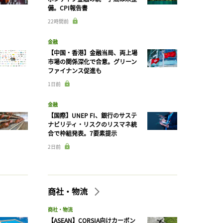
備。CPI報告書
22時間前
金融
【中国・香港】金融当局、両上場
市場の関係深化で合意。グリーン
ファイナンス促進も
1日前
金融
【国際】UNEP FI、銀行のサステ
ナビリティ・リスクのリスマネ統
合で枠組発表。7要素提示
2日前
商社・物流
商社・物流
【ASEAN】CORSIA向けカーボン