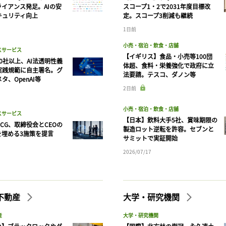
ログインが必要です
ライアンス発足。AIの安
スコープ1・2で2031年度目標改
キュリティ向上
定。スコープ3削減も継続
1日前
ログイン
会員登録
小売・宿泊・飲食・店舗
スサービス
【イギリス】食品・小売等100団
90社以上、AI法透明性義
体超、食料・栄養強化で政府に立
実践規範に自主署名。グ
法要請。テスコ、ダノン等
タ、OpenAI等
2日前
小売・宿泊・飲食・店舗
スサービス
【日本】飲料大手5社、賞味期限の
CG、取締役会とCEOの
製造ロット逆転を許容。セブンと
を埋める3施策を提言
サミットで実証開始
2026/07/17
不動産
大学・研究機関
産
大学・研究機関