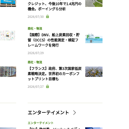
クレジット、今後10年で1.4兆円の
機会。ボーイングら分析
2026/07/30
商社・物流
【国際】DNV、船上炭素回収・貯
留（OCCS）の性能測定・検証フ
レームワークを発行
2026/07/29
商社・物流
【フランス】政府、第3次国家低炭
素戦略決定。世界初のカーボンフ
ットプリント目標も
2026/07/27
エンターテイメント
エンターテイメント