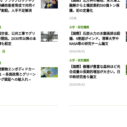
カ】ブラックロックやグ
【国際】北方林の樹冠、永久凍土
熟練技能者育成で共同イ
融解から土壌炭素約590億トン保
ブ創設。人手不足解消
護。初の定量化
2日前
産
大学・研究機関
国交省、公共工事でグリ
【国際】石炭火力の水銀高排出設
開始。2030年以降の本
備、9割超がインド。清華大学や
標も設定
NASA等の研究チーム論文
2026/08/02
大学・研究機関
産
【国際】樹種が豊富な森林ほど光
建築物エンボディドカー
合成量の長期的増加が大きい。日
向 ～各国政策とグリーン
中欧研究者ら論文
ング認証への組入れ～
2026/08/02