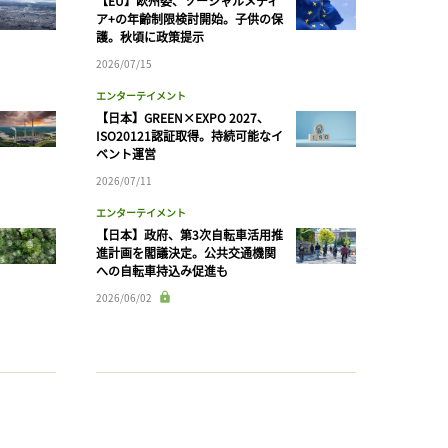
【EU】欧州委、ソーシャルメディ
ア+の年齢制限検討開始。子供の保
護。秋頃に政策提示
2026/07/15
エンターテイメント
【日本】GREEN×EXPO 2027、
ISO20121認証取得。持続可能なイ
ベント運営
2026/07/11
エンターテイメント
【日本】政府、第3次自転車活用推
進計画を閣議決定。公共交通機関
への自転車持込み促進も
2026/06/02