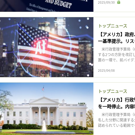
2025/09/30
トップニュース
【アメリカ】政府
一基準提示。リス
米行政管理予算局（O
する2つの方針を改訂
置の一環で、前バイデン
2025/04/08
トップニュース
【アメリカ】行政
を一時停止。内容
米行政管理予算局（O
名した分野に関連する
認められている範囲で一