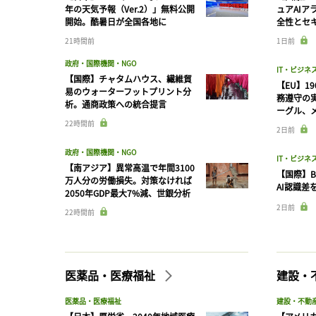
年の天気予報（Ver.2）」無料公開
ュアAIア
開始。酷暑日が全国各地に
全性とセ
21時間前
1日前
政府・国際機関・NGO
IT・ビジネ
【国際】チャタムハウス、繊維貿
【EU】1
易のウォーターフットプリント分
務遵守の
析。通商政策への統合提言
ーグル、メ
22時間前
2日前
政府・国際機関・NGO
IT・ビジネ
【南アジア】異常高温で年間3100
【国際】B
万人分の労働損失。対策なければ
AI認識差
2050年GDP最大7%減、世銀分析
2日前
22時間前
医薬品・医療福祉
建設・
医薬品・医療福祉
建設・不動