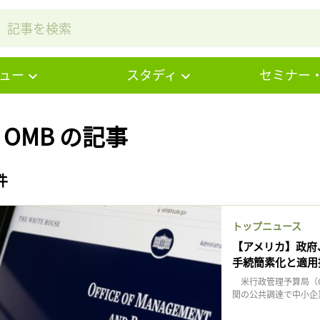
ュー
スタディ
セミナー
# OMB の記事
件
トップニュース
【アメリカ】政府
手続簡素化と適用
米行政管理予算局（O
関の公共調達で中小企