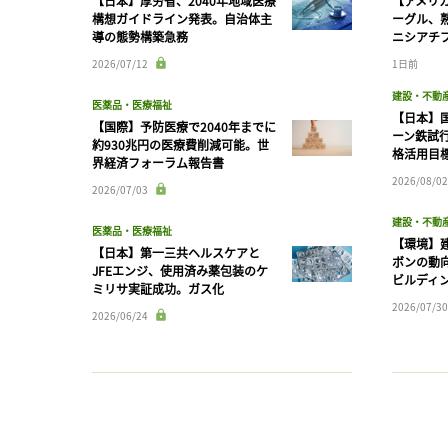
【日本】厚労省、2040年地域医療
【アメリ
構想ガイドライン発表。自治体主
ーグル、
導の態勢構築急務
ニシアチ
2026/07/12
1日前
建設・不動
医薬品・医療福祉
【日本】
【国際】予防医療で2040年までに
ーン鉄試行
約930兆円の医療費削減可能。世
格活用目
界経済フォーラム報告書
2026/08/02
2026/07/03
建設・不動
医薬品・医療福祉
【環境】
【日本】第一三共ヘルスケアと
ボンの動
JFEエンジ、使用済み薬包装のケ
ビルディ
ミリサ実証成功。ガス化
2026/07/30
2026/06/24