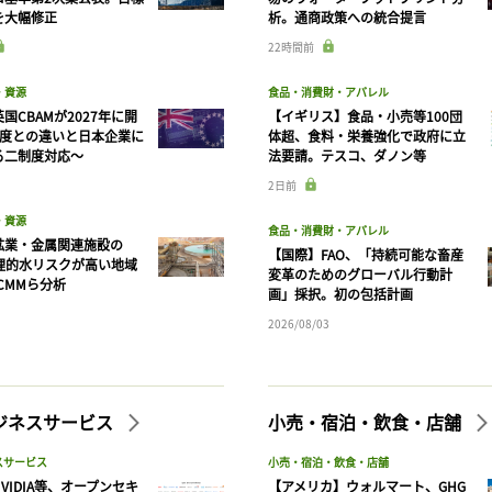
を大幅修正
析。通商政策への統合提言
22時間前
・資源
食品・消費財・アパレル
国CBAMが2027年に開
【イギリス】食品・小売等100団
制度との違いと日本企業に
体超、食料・栄養強化で政府に立
る二制度対応〜
法要請。テスコ、ダノン等
2日前
・資源
食品・消費財・アパレル
鉱業・金属関連施設の
【国際】FAO、「持続可能な畜産
物理的水リスクが高い地域
変革のためのグローバル行動計
CMMら分析
画」採択。初の包括計画
2026/08/03
ビジネスサービス
小売・宿泊・飲食・店舗
記事をお気に入りに保存するには
スサービス
小売・宿泊・飲食・店舗
VIDIA等、オープンセキ
【アメリカ】ウォルマート、GHG