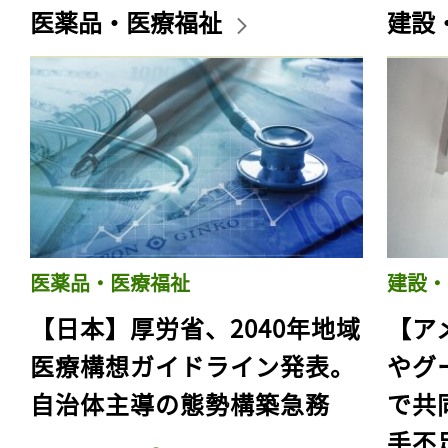
医薬品・医療福祉
建設
医薬品・医療福祉
建設・
【日本】厚労省、2040年地域
【ア
医療構想ガイドライン発表。
やグ
自治体主導の態勢構築急務
で共
手不