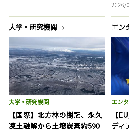
2026/
大学・研究機関
エン
大学・研究機関
エンタ
【国際】北方林の樹冠、永久
【E
凍土融解から土壌炭素約590
ディ