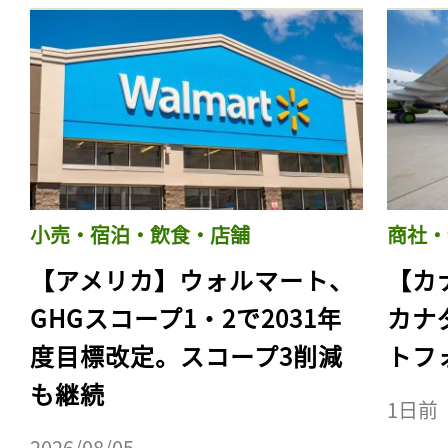
小売・宿泊・飲食・店舗
商社・
【アメリカ】ウォルマート、
【カ
GHGスコープ1・2で2031年
カナ
度目標改定。スコープ3削減
トフ
も継続
1日前
2026/08/05