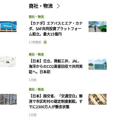
商社・物流
商社・物流
【カナダ】エアバスとエア・カナ
ダ、SAF共同投資プラットフォー
ム設立。最大15億円
17時間前
商社・物流
【日本】日立、商船三井、JAL、
海洋からのCO2直接回収で共同実
証へ。日本初
1日前
商社・物流
【日本】国交省、「交通空白」解
消で市区町村の認定制度創設。す
でに2300万人が懸念状態
1日前