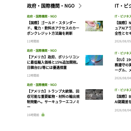
政府・国際機関・NGO
IT・
政府・国際機関・NGO
IT・ビジネ
【国際】ゴールド・スタンダー
【国際】N
ド、電力・飲料水アクセスのカー
ュアAIア
ボンクレジット方法論を刷新
全性とセ
11時間前
2026/08/05
政府・国際機関・NGO
IT・ビジネ
【アメリカ】政府、ポリシリコン
【EU】1
に最低輸入価格と15%追加関税。
務遵守の
日韓台EU等には優遇措置
ーグル、メ
12時間前
2026/08/04
政府・国際機関・NGO
IT・ビジネ
【アメリカ】トランプ大統領、回
収可能な重要鉱物・材料の輸出規
【国際】B
制発動へ。サーキュラーエコノミ
AI認識差
ー
2026/08/04
16時間前