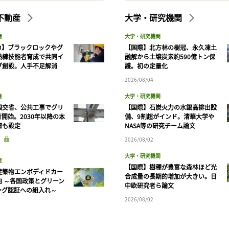
不動産
大学・研究機関
産
大学・研究機関
カ】ブラックロックやグ
【国際】北方林の樹冠、永久凍土
熟練技能者育成で共同イ
融解から土壌炭素約590億トン保
ブ創設。人手不足解消
護。初の定量化
2026/08/04
産
大学・研究機関
国交省、公共工事でグリ
【国際】石炭火力の水銀高排出設
開始。2030年以降の本
備、9割超がインド。清華大学や
標も設定
NASA等の研究チーム論文
2026/08/02
大学・研究機関
産
【国際】樹種が豊富な森林ほど光
建築物エンボディドカー
合成量の長期的増加が大きい。日
向 ～各国政策とグリーン
中欧研究者ら論文
ング認証への組入れ～
2026/08/02