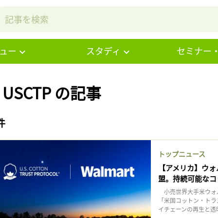
ュー
スタディ
セミナー
# USCTP の記事
件
トップニュース
【アメリカ】ウォ
盟。持続可能なコ
小売世界大手米ウォル
「米国コットン・トラ
イチェーンの再生と透