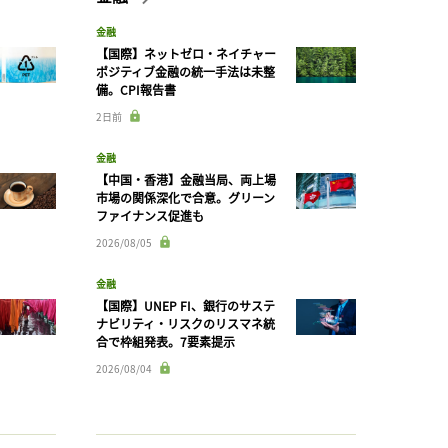
金融
【国際】ネットゼロ・ネイチャー
ポジティブ金融の統一手法は未整
備。CPI報告書
2日前
金融
【中国・香港】金融当局、両上場
市場の関係深化で合意。グリーン
ファイナンス促進も
2026/08/05
金融
【国際】UNEP FI、銀行のサステ
ナビリティ・リスクのリスマネ統
合で枠組発表。7要素提示
2026/08/04