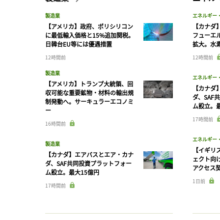
製造業
エネルギー
【アメリカ】政府、ポリシリコン
【カナダ
に最低輸入価格と15%追加関税。
フューエ
日韓台EU等には優遇措置
拡大。水
12時間前
12時間前
製造業
エネルギー
【アメリカ】トランプ大統領、回
【カナダ
収可能な重要鉱物・材料の輸出規
ダ、SAF
制発動へ。サーキュラーエコノミ
ム設立。最
ー
17時間前
16時間前
エネルギー
製造業
【イギリス
【カナダ】エアバスとエア・カナ
ェクト向
ダ、SAF共同投資プラットフォー
アクセス
ム設立。最大15億円
1日前
17時間前