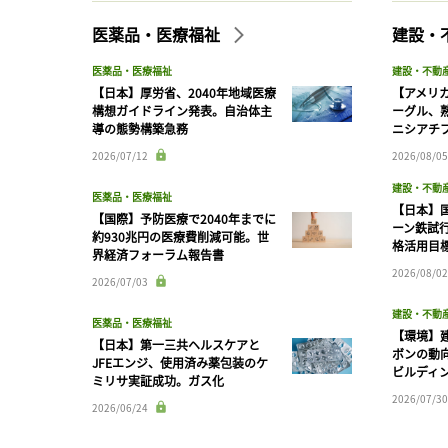
医薬品・医療福祉
建設・
医薬品・医療福祉
建設・不動
【日本】厚労省、2040年地域医療
【アメリ
構想ガイドライン発表。自治体主
ーグル、
導の態勢構築急務
ニシアチ
2026/07/12
2026/08/05
建設・不動
医薬品・医療福祉
【日本】
【国際】予防医療で2040年までに
ーン鉄試行
約930兆円の医療費削減可能。世
格活用目
界経済フォーラム報告書
2026/08/02
2026/07/03
建設・不動
医薬品・医療福祉
【環境】
【日本】第一三共ヘルスケアと
ボンの動
JFEエンジ、使用済み薬包装のケ
ビルディ
ミリサ実証成功。ガス化
2026/07/30
2026/06/24