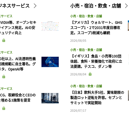
ビジネスサービス
小売・宿泊・飲食・店舗
スサービス
小売・宿泊・飲食・店舗
VIDIA等、オープンセキ
【アメリカ】ウォルマート、GHG
ライアンス発足。AIの安
スコープ1・2で2031年度目標改
キュリティ向上
定。スコープ3削減も継続
2026/08/05
小売・宿泊・飲食・店舗
スサービス
【イギリス】食品・小売等100団
90社以上、AI法透明性義
体超、食料・栄養強化で政府に立
実践規範に自主署名。グ
法要請。テスコ、ダノン等
タ、OpenAI等
記事をお気に入りに保存するには
2026/08/04
ログインが必要です
小売・宿泊・飲食・店舗
スサービス
【日本】飲料大手5社、賞味期限の
CG、取締役会とCEOの
ログイン
会員登録
製造ロット逆転を許容。セブンと
を埋める3施策を提言
サミットで実証開始
2026/07/17