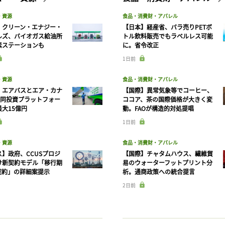
・資源
食品・消費財・アパレル
】クリーン・エナジー・
【日本】経産省、バラ売りPETボ
ルズ、バイオガス給油所
トル飲料販売でもラベルレス可能
素ステーションも
に。省令改正
1日前
・資源
食品・消費財・アパレル
】エアバスとエア・カナ
【国際】異常気象等でコーヒー、
共同投資プラットフォー
ココア、茶の国際価格が大きく変
大15億円
動。FAOが構造的対処提唱
1日前
・資源
食品・消費財・アパレル
】政府、CCUSプロジ
【国際】チャタムハウス、繊維貿
け新契約モデル「移行期
易のウォーターフットプリント分
契約」の詳細案提示
析。通商政策への統合提言
2日前