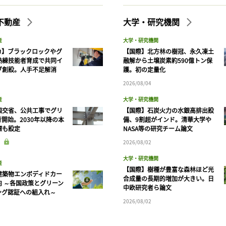
不動産
大学・研究機関
産
大学・研究機関
カ】ブラックロックやグ
【国際】北方林の樹冠、永久凍土
熟練技能者育成で共同イ
融解から土壌炭素約590億トン保
ブ創設。人手不足解消
護。初の定量化
2026/08/04
産
大学・研究機関
国交省、公共工事でグリ
【国際】石炭火力の水銀高排出設
開始。2030年以降の本
備、9割超がインド。清華大学や
標も設定
NASA等の研究チーム論文
2026/08/02
大学・研究機関
産
【国際】樹種が豊富な森林ほど光
建築物エンボディドカー
合成量の長期的増加が大きい。日
向 ～各国政策とグリーン
中欧研究者ら論文
ング認証への組入れ～
2026/08/02