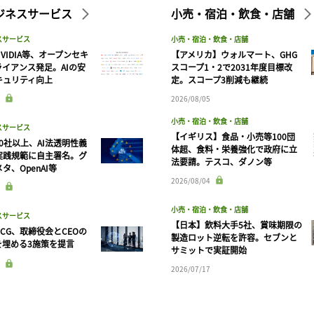
ビジネスサービス
小売・宿泊・飲食・店舗
スサービス
小売・宿泊・飲食・店舗
VIDIA等、オープンセキ
【アメリカ】ウォルマート、GHG
ライアンス発足。AIの安
スコープ1・2で2031年度目標改
キュリティ向上
定。スコープ3削減も継続
2026/08/05
小売・宿泊・飲食・店舗
スサービス
【イギリス】食品・小売等100団
90社以上、AI法透明性義
体超、食料・栄養強化で政府に立
実践規範に自主署名。グ
法要請。テスコ、ダノン等
タ、OpenAI等
記事をお気に入りに保存するには
2026/08/04
ログインが必要です
小売・宿泊・飲食・店舗
スサービス
【日本】飲料大手5社、賞味期限の
CG、取締役会とCEOの
製造ロット逆転を許容。セブンと
ログイン
会員登録
を埋める3施策を提言
サミットで実証開始
2026/07/17