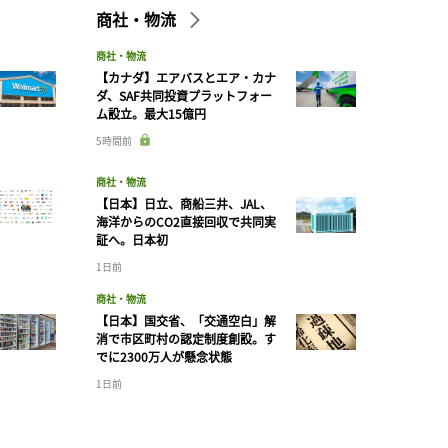
商社・物流
商社・物流
【カナダ】エアバスとエア・カナ
ダ、SAF共同投資プラットフォー
ム設立。最大15億円
5時間前
商社・物流
【日本】日立、商船三井、JAL、
海洋からのCO2直接回収で共同実
証へ。日本初
1日前
商社・物流
【日本】国交省、「交通空白」解
消で市区町村の認定制度創設。す
でに2300万人が懸念状態
1日前