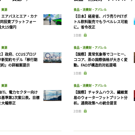
・資源
食品・消費財・アパレル
】エアバスとエア・カナ
【日本】経産省、バラ売りPETボ
共同投資プラットフォー
トル飲料販売でもラベルレス可能
大15億円
に。省令改正
1日前
・資源
食品・消費財・アパレル
】政府、CCUSプロジ
【国際】異常気象等でコーヒー、
け新契約モデル「移行期
ココア、茶の国際価格が大きく変
契約」の詳細案提示
動。FAOが構造的対処提唱
1日前
・資源
食品・消費財・アパレル
BTi、電力セクター向け
【国際】チャタムハウス、繊維貿
ロ基準第2次案公表。目標
易のウォーターフットプリント分
を大幅修正
析。通商政策への統合提言
2日前