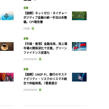
金融
【国際】ネットゼロ・ネイチャー
ポジティブ金融の統一手法は未整
備。CPI報告書
2日前
金融
【中国・香港】金融当局、両上場
市場の関係深化で合意。グリーン
ファイナンス促進も
2026/08/05
金融
【国際】UNEP FI、銀行のサステ
ナビリティ・リスクのリスマネ統
合で枠組発表。7要素提示
2026/08/04