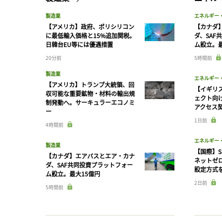
製造業
エネルギー
【アメリカ】政府、ポリシリコン
【カナダ
に最低輸入価格と15%追加関税。
ダ、SAF
日韓台EU等には優遇措置
ム設立。最
20分前
5時間前
製造業
エネルギー
【アメリカ】トランプ大統領、回
【イギリス
収可能な重要鉱物・材料の輸出規
ェクト向
制発動へ。サーキュラーエコノミ
アクセス
ー
1日前
4時間前
エネルギー
製造業
【国際】S
【カナダ】エアバスとエア・カナ
ネットゼ
ダ、SAF共同投資プラットフォー
設定方式
ム設立。最大15億円
2日前
5時間前