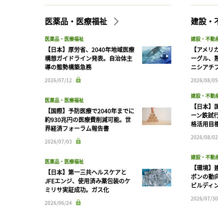
医薬品・医療福祉
建設・
医薬品・医療福祉
建設・不動
【日本】厚労省、2040年地域医療
【アメリ
構想ガイドライン発表。自治体主
ーグル、
導の態勢構築急務
ニシアチ
2026/07/12
2026/08/05
建設・不動
医薬品・医療福祉
【日本】
【国際】予防医療で2040年までに
ーン鉄試行
約930兆円の医療費削減可能。世
格活用目
界経済フォーラム報告書
2026/08/02
2026/07/03
建設・不動
医薬品・医療福祉
【環境】
【日本】第一三共ヘルスケアと
ボンの動
JFEエンジ、使用済み薬包装のケ
ビルディ
ミリサ実証成功。ガス化
2026/07/30
2026/06/24