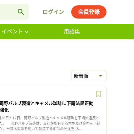
ログイン
会員登録
・イベント
用語集
新着順
岡野バルブ製造とキャメル珈琲に下請法是正勧
締強化
16日と17日、岡野バルブ製造とキャメル珈琲を下請法違反と
た。 岡野バルブ製造は、自社が所有する木型及び金型を下請
、当該木型等を用いて製造する部品の発注を [&...