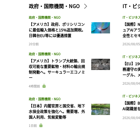
政府・国際機関・NGO
IT・
政府・国際機関・NGO
IT・ビジネ
【アメリカ】政府、ポリシリコン
【国際】N
に最低輸入価格と15%追加関税。
ュアAIア
日韓台EU等には優遇措置
全性とセ
20分前
2026/08/05
政府・国際機関・NGO
IT・ビジネ
【アメリカ】トランプ大統領、回
【EU】1
収可能な重要鉱物・材料の輸出規
務遵守の
制発動へ。サーキュラーエコノミ
ーグル、メ
ー
2026/08/04
4時間前
IT・ビジネ
政府・国際機関・NGO
【国際】B
【日本】内閣官房と国交省、地下
AI認識差
水保全政策を強化へ。需要増、外
国人利用、気候変動等
2026/08/04
1日前