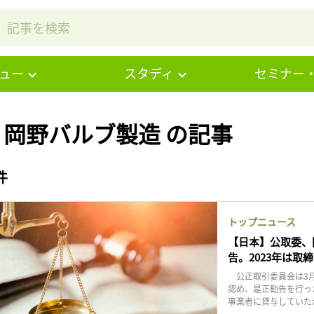
ュー
スタディ
セミナー
# 岡野バルブ製造 の記事
件
トップニュース
【日本】公取委、
告。2023年は取
公正取引委員会は3月
認め、是正勧告を行っ
事業者に貸与していたが