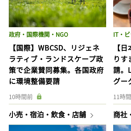
政府・国際機関・NGO
IT・
【国際】WBCSD、リジェネ
【日
ラティブ・ランドスケープ政
りす
策で企業賛同募集。各国政府
請。
に環境整備要請
グー
10時間前
11時
小売・宿泊・飲食・店舗
商社