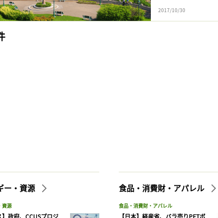
2017/10/30
件
ギー・資源
食品・消費財・アパレル
・資源
食品・消費財・アパレル
】政府、CCUSプロジ
【日本】経産省、バラ売りPETボ