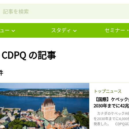
ュー
スタディ
セミナー
# CDPQ の記事
件
トップニュース
【国際】ケベック
2030年までに4
カナダのケベック州貯
を2030年までに4,
発表した。 CDPQは2