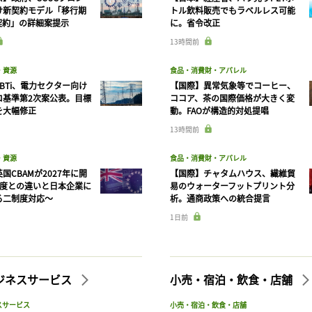
け新契約モデル「移行期
トル飲料販売でもラベルレス可能
契約」の詳細案提示
に。省令改正
13時間前
・資源
食品・消費財・アパレル
BTi、電力セクター向け
【国際】異常気象等でコーヒー、
ロ基準第2次案公表。目標
ココア、茶の国際価格が大きく変
を大幅修正
動。FAOが構造的対処提唱
13時間前
・資源
食品・消費財・アパレル
国CBAMが2027年に開
【国際】チャタムハウス、繊維貿
制度との違いと日本企業に
易のウォーターフットプリント分
る二制度対応〜
析。通商政策への統合提言
1日前
ビジネスサービス
小売・宿泊・飲食・店舗
記事をお気に入りに保存するには
スサービス
小売・宿泊・飲食・店舗