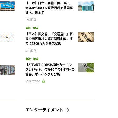
【日本】日立、商船三井、JAL、
海洋からのCO2直接回収で共同実
証へ。日本初
13時間前
商社・物流
【日本】国交省、「交通空白」解
消で市区町村の認定制度創設。す
でに2300万人が懸念状態
14時間前
商社・物流
【ASEAN】CORSIA向けカーボン
クレジット、今後10年で1.4兆円の
機会。ボーイングら分析
2026/07/30
エンターテイメント