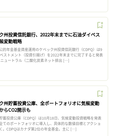
ク州投資信託銀行、2022年末までに石油ダイベス
候変動戦略
的年金基金資産運用のケベック州投資信託銀行（CDPQ）は9
イベストメント（投資引揚げ）を2022年末までに完了すると発表
ンニュートラル（二酸化炭素ネット排出 […]
ク州貯蓄投資公庫、全ポートフォリオに気候変動
からCO2開示も
蓄投資公庫（CDPQ）は10月18日、気候変動投資戦略を発表
全てのポートフォリオに導入し、具体的な数値目標とアクショ
。CDPQはカナダ第2位の年金基金。主に […]