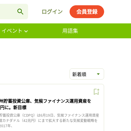
ログイン
会員登録
・イベント
用語集
新着順
州貯蓄投資公庫、気候ファイナンス運用資産を
2兆円に。新目標
蓄投資公庫（CDPQ）は6月19日、気候ファイナンス運用資産
000億カナダドル（42兆円）にまで拡大する新たな気候変動戦略を
017年、