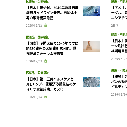
医薬品・医療福祉
建設・不動
【日本】厚労省、2040年地域医療
【アメリ
構想ガイドライン発表。自治体主
ーグル、
導の態勢構築急務
ニシアチ
2026/07/12
2日前
建設・不動
医薬品・医療福祉
【日本】
【国際】予防医療で2040年までに
ーン鉄試行
約930兆円の医療費削減可能。世
格活用目
界経済フォーラム報告書
2026/08/02
2026/07/03
建設・不動
医薬品・医療福祉
【環境】
【日本】第一三共ヘルスケアと
ボンの動
JFEエンジ、使用済み薬包装のケ
ビルディ
ミリサ実証成功。ガス化
2026/07/30
2026/06/24