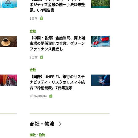
ポジティブ金融の統一手法は未整
備。CPI報告書
1日前
金融
【中国・香港】金融当局、両上場
市場の関係深化で合意。グリーン
ファイナンス促進も
2日前
金融
【国際】UNEP FI、銀行のサステ
ナビリティ・リスクのリスマネ統
合で枠組発表。7要素提示
2026/08/04
商社・物流
商社・物流