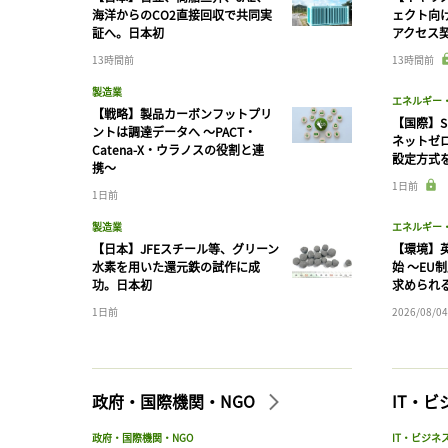
海洋からのCO2直接回収で共同実
ェクト向
証へ。日本初
アクセス
13時間前
13時間前
製造業
エネルギー
【戦略】製品カーボンフットプリ
【国際】S
ントは調達データへ 〜PACT・
ネットゼ
Catena-X・ウラノスの役割と連
設定方式
携〜
1日前
1日前
製造業
エネルギー
【日本】JFEスチール等、グリーン
【環境】英
水素を用いた還元鉄の試作に成
始 〜EU
功。日本初
求められ
1日前
2026/08/04
政府・国際機関・NGO
IT・
政府・国際機関・NGO
IT・ビジネ