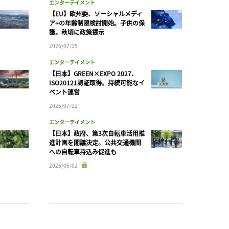
エンターテイメント
【EU】欧州委、ソーシャルメディ
ア+の年齢制限検討開始。子供の保
護。秋頃に政策提示
2026/07/15
エンターテイメント
【日本】GREEN×EXPO 2027、
ISO20121認証取得。持続可能なイ
ベント運営
2026/07/11
エンターテイメント
【日本】政府、第3次自転車活用推
進計画を閣議決定。公共交通機関
への自転車持込み促進も
2026/06/02