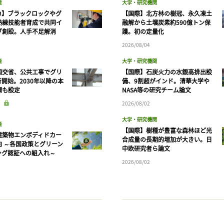
産
大学・研究機関
カ】ブラックロックやグ
【国際】北方林の樹冠、永久凍土
熟練技能者育成で共同イ
融解から土壌炭素約590億トン保
ブ創設。人手不足解消
護。初の定量化
2026/08/04
産
大学・研究機関
国交省、公共工事でグリ
【国際】石炭火力の水銀高排出設
開始。2030年以降の本
備、9割超がインド。清華大学や
標も設定
NASA等の研究チーム論文
2026/08/02
大学・研究機関
産
【国際】樹種が豊富な森林ほど光
建築物エンボディドカー
合成量の長期的増加が大きい。日
向 ～各国政策とグリーン
中欧研究者ら論文
ング認証への組入れ～
2026/08/02