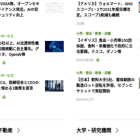
VIDIA等、オープンセキ
【アメリカ】ウォルマート、GHG
ログインが必要です
ライアンス発足。AIの安
スコープ1・2で2031年度目標改
キュリティ向上
定。スコープ3削減も継続
2日前
ログイン
会員登録
小売・宿泊・飲食・店舗
スサービス
【イギリス】食品・小売等100団
90社以上、AI法透明性義
体超、食料・栄養強化で政府に立
実践規範に自主署名。グ
法要請。テスコ、ダノン等
タ、OpenAI等
2026/08/04
小売・宿泊・飲食・店舗
スサービス
【日本】飲料大手5社、賞味期限の
CG、取締役会とCEOの
製造ロット逆転を許容。セブンと
を埋める3施策を提言
サミットで実証開始
2026/07/17
不動産
大学・研究機関