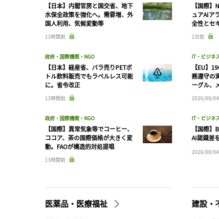
【日本】内閣官房と国交省、地下
【国際】N
水保全政策を強化へ。需要増、外
ュアAIア
国人利用、気候変動等
全性とセ
13時間前
2日前
政府・国際機関・NGO
IT・ビジネ
【日本】経産省、バラ売りPETボ
【EU】1
トル飲料販売でもラベルレス可能
務遵守の
に。省令改正
ーグル、メ
13時間前
2026/08/04
政府・国際機関・NGO
IT・ビジネ
【国際】異常気象等でコーヒー、
【国際】B
ココア、茶の国際価格が大きく変
AI認識差
動。FAOが構造的対処提唱
2026/08/04
13時間前
医薬品・医療福祉
建設・