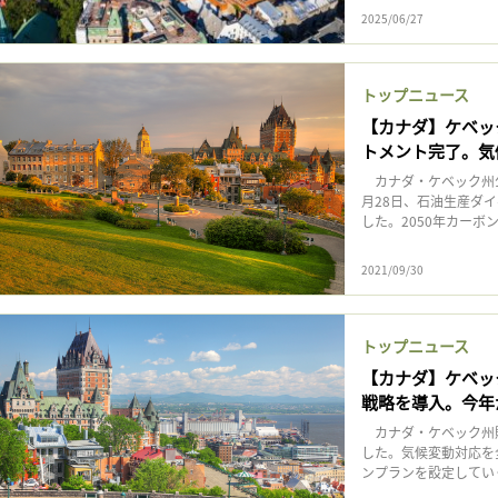
2025/06/27
トップニュース
【カナダ】ケベッ
トメント完了。気
カナダ・ケベック州公
月28日、石油生産ダ
した。2050年カーボ
2021/09/30
トップニュース
【カナダ】ケベッ
戦略を導入。今年
カナダ・ケベック州貯
した。気候変動対応を
ンプランを設定していく