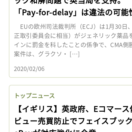
「Pay-for-delay」は違法の可
り
EUの欧州司法裁判所（ECJ）は1月30日
正取引委員会に相当）がジェネリック薬品
インに罰金を科したことの係争で、CMA側
案件は、グラクソ・ […]
2020/02/06
トップニュース
【イギリス】英政府、Eコマース
ビュー売買防止でフェイスブッ