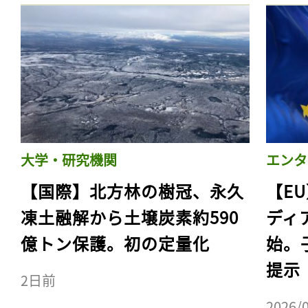
大学・研究機関
エンタ
【国際】北方林の樹冠、永久
【E
凍土融解から土壌炭素約590
ディ
億トン保護。初の定量化
始。
提示
2日前
2026/