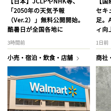
【日本】JCLPやNHK等、
【国
「2050年の天気予報
セキ
（Ver.2）」無料公開開始。
足。
酷暑日が全国各地に
ィ向
3時間前
1日前
小売・宿泊・飲食・店舗
商社