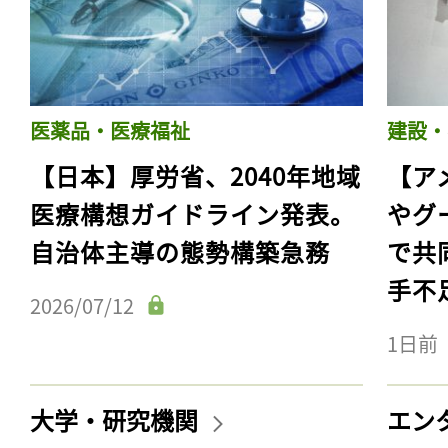
医薬品・医療福祉
建設・
【日本】厚労省、2040年地域
【ア
医療構想ガイドライン発表。
やグ
自治体主導の態勢構築急務
で共
手不
2026/07/12
1日前
大学・研究機関
エン