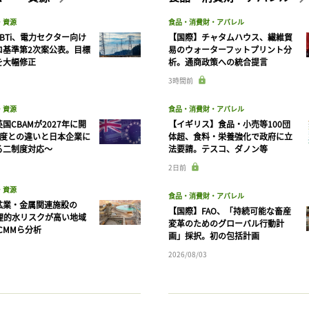
・資源
食品・消費財・アパレル
BTi、電力セクター向け
【国際】チャタムハウス、繊維貿
ロ基準第2次案公表。目標
易のウォーターフットプリント分
を大幅修正
析。通商政策への統合提言
3時間前
・資源
食品・消費財・アパレル
国CBAMが2027年に開
【イギリス】食品・小売等100団
制度との違いと日本企業に
体超、食料・栄養強化で政府に立
る二制度対応〜
法要請。テスコ、ダノン等
2日前
・資源
食品・消費財・アパレル
鉱業・金属関連施設の
【国際】FAO、「持続可能な畜産
物理的水リスクが高い地域
変革のためのグローバル行動計
CMMら分析
画」採択。初の包括計画
2026/08/03