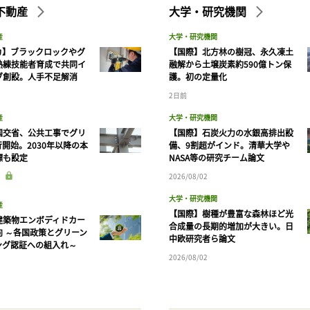
不動産
大学・研究機関
産
大学・研究機関
カ】ブラックロックやグ
【国際】北方林の樹冠、永久凍土
熟練技能者育成で共同イ
融解から土壌炭素約590億トン保
ブ創設。人手不足解消
護。初の定量化
2日前
産
大学・研究機関
国交省、公共工事でグリ
【国際】石炭火力の水銀高排出設
開始。2030年以降の本
備、9割超がインド。清華大学や
標も設定
NASA等の研究チーム論文
2026/08/02
大学・研究機関
産
【国際】樹種が豊富な森林ほど光
建築物エンボディドカー
合成量の長期的増加が大きい。日
向 ～各国政策とグリーン
中欧研究者ら論文
ング認証への組入れ～
2026/08/02