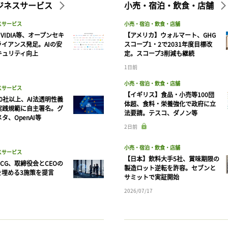
ビジネスサービス
小売・宿泊・飲食・店舗
スサービス
小売・宿泊・飲食・店舗
VIDIA等、オープンセキ
【アメリカ】ウォルマート、GHG
ライアンス発足。AIの安
スコープ1・2で2031年度目標改
キュリティ向上
定。スコープ3削減も継続
1日前
小売・宿泊・飲食・店舗
スサービス
【イギリス】食品・小売等100団
90社以上、AI法透明性義
体超、食料・栄養強化で政府に立
実践規範に自主署名。グ
法要請。テスコ、ダノン等
タ、OpenAI等
記事をお気に入りに保存するには
2日前
ログインが必要です
小売・宿泊・飲食・店舗
スサービス
【日本】飲料大手5社、賞味期限の
CG、取締役会とCEOの
ログイン
会員登録
製造ロット逆転を許容。セブンと
を埋める3施策を提言
サミットで実証開始
2026/07/17