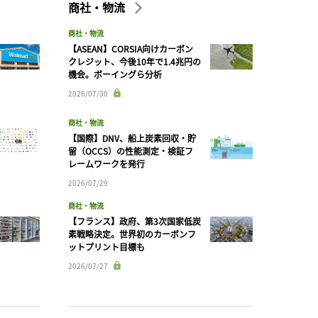
商社・物流
商社・物流
【ASEAN】CORSIA向けカーボン
クレジット、今後10年で1.4兆円の
機会。ボーイングら分析
2026/07/30
商社・物流
【国際】DNV、船上炭素回収・貯
留（OCCS）の性能測定・検証フ
レームワークを発行
2026/07/29
商社・物流
【フランス】政府、第3次国家低炭
素戦略決定。世界初のカーボンフ
ットプリント目標も
2026/07/27