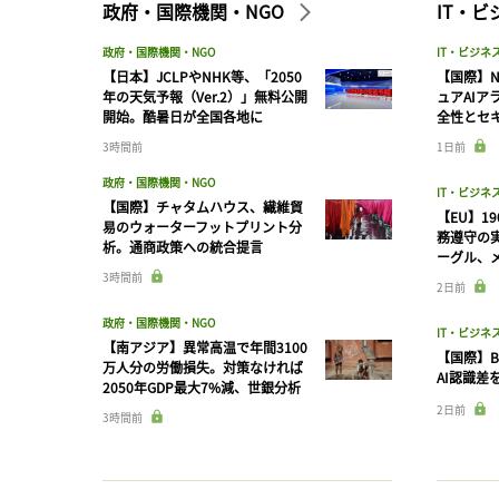
政府・国際機関・NGO
IT・
政府・国際機関・NGO
IT・ビジネ
【日本】JCLPやNHK等、「2050
【国際】N
年の天気予報（Ver.2）」無料公開
ュアAIア
開始。酷暑日が全国各地に
全性とセ
3時間前
1日前
政府・国際機関・NGO
IT・ビジネ
【国際】チャタムハウス、繊維貿
【EU】1
易のウォーターフットプリント分
務遵守の
析。通商政策への統合提言
ーグル、メ
3時間前
2日前
政府・国際機関・NGO
IT・ビジネ
【南アジア】異常高温で年間3100
【国際】B
万人分の労働損失。対策なければ
AI認識差
2050年GDP最大7%減、世銀分析
2日前
3時間前