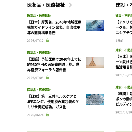
医薬品・医療福祉
建設・
医薬品・医療福祉
建設・不動
【日本】厚労省、2040年地域医療
【アメリ
構想ガイドライン発表。自治体主
ーグル、
導の態勢構築急務
ニシアチ
2026/07/12
1日前
建設・不動
医薬品・医療福祉
【日本】
【国際】予防医療で2040年までに
ーン鉄試行
約930兆円の医療費削減可能。世
格活用目
界経済フォーラム報告書
2026/08/02
2026/07/03
建設・不動
医薬品・医療福祉
【環境】
【日本】第一三共ヘルスケアと
ボンの動
JFEエンジ、使用済み薬包装のケ
ビルディ
ミリサ実証成功。ガス化
2026/07/30
2026/06/24