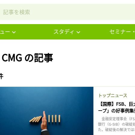
ュー
スタディ
セミナー
# CMG の記事
件
トップニュース
【国際】FSB、
ープ」の好事例集
金融安定理事会（FS
銀行（G-SIB）の
た。破綻後の解決では