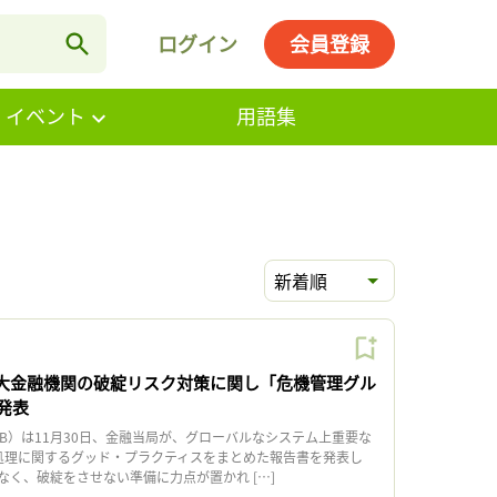
ログイン
会員登録
・イベント
用語集
新着順
巨大金融機関の破綻リスク対策に関し「危機管理グル
発表
B）は11月30日、金融当局が、グローバルなシステム上重要な
破綻処理に関するグッド・プラクティスをまとめた報告書を発表し
なく、破綻をさせない準備に力点が置かれ […]