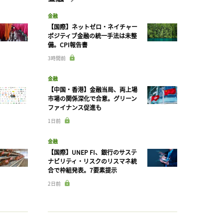
金融
【国際】ネットゼロ・ネイチャー
ポジティブ金融の統一手法は未整
備。CPI報告書
3時間前
金融
【中国・香港】金融当局、両上場
市場の関係深化で合意。グリーン
ファイナンス促進も
1日前
金融
【国際】UNEP FI、銀行のサステ
ナビリティ・リスクのリスマネ統
合で枠組発表。7要素提示
2日前