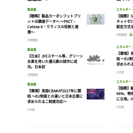
製造業
エネルギー
【戦略】製品カーボンフットプリ
【国際】S
ントは調達データへ 〜PACT・
ネットゼ
Catena-X・ウラノスの役割と連
設定方式
携〜
4時間前
3時間前
エネルギー
製造業
【環境】英
【日本】JFEスチール等、グリーン
始 〜EU
水素を用いた還元鉄の試作に成
求められ
功。日本初
2日前
3時間前
エネルギー
製造業
【国際】
【環境】英国CBAMが2027年に開
66%、
始 〜EU制度との違いと日本企業に
に立地。I
求められる二制度対応〜
2日前
2日前