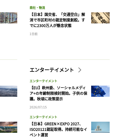
商社・物流
【日本】国交省、「交通空白」解
消で市区町村の認定制度創設。す
でに2300万人が懸念状態
1日前
エンターテイメント
エンターテイメント
【EU】欧州委、ソーシャルメディ
ア+の年齢制限検討開始。子供の保
護。秋頃に政策提示
2026/07/15
エンターテイメント
【日本】GREEN×EXPO 2027、
ISO20121認証取得。持続可能なイ
ベント運営