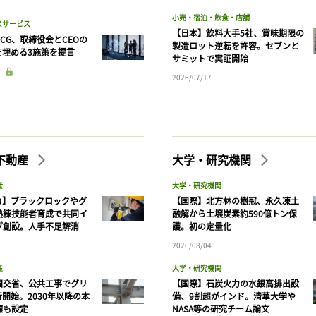
小売・宿泊・飲食・店舗
スサービス
【日本】飲料大手5社、賞味期限の
CG、取締役会とCEOの
製造ロット逆転を許容。セブンと
を埋める3施策を提言
サミットで実証開始
2026/07/17
不動産
大学・研究機関
産
大学・研究機関
カ】ブラックロックやグ
【国際】北方林の樹冠、永久凍土
熟練技能者育成で共同イ
融解から土壌炭素約590億トン保
ブ創設。人手不足解消
護。初の定量化
2026/08/04
産
大学・研究機関
国交省、公共工事でグリ
【国際】石炭火力の水銀高排出設
開始。2030年以降の本
備、9割超がインド。清華大学や
標も設定
NASA等の研究チーム論文