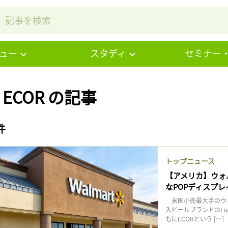
ュー
スタディ
セミナー
# ECOR の記事
件
トップニュース
【アメリカ】ウォ
なPOPディスプ
米国小売最大手のウォ
入ビールブランドのLucky B
もにECORという […]