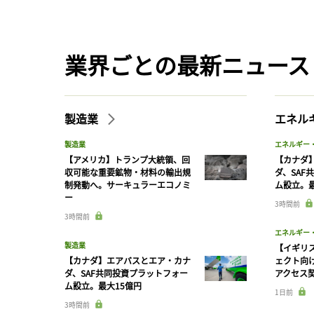
業界ごとの最新ニュース
製造業
エネル
製造業
エネルギー
【アメリカ】トランプ大統領、回
【カナダ
収可能な重要鉱物・材料の輸出規
ダ、SAF
制発動へ。サーキュラーエコノミ
ム設立。最
ー
3時間前
3時間前
エネルギー
製造業
【イギリス
【カナダ】エアバスとエア・カナ
ェクト向
ダ、SAF共同投資プラットフォー
アクセス
ム設立。最大15億円
1日前
3時間前