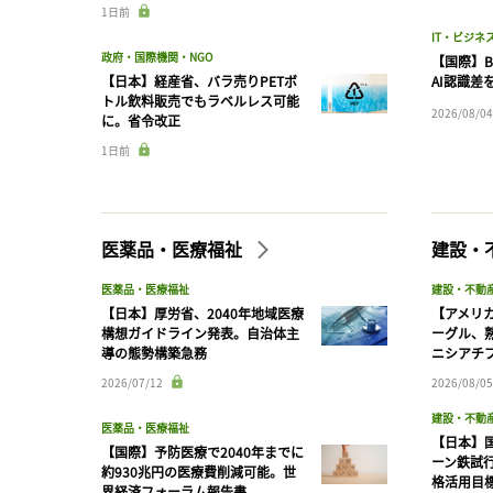
1日前
IT・ビジネ
政府・国際機関・NGO
【国際】B
【日本】経産省、バラ売りPETボ
AI認識差
トル飲料販売でもラベルレス可能
2026/08/04
に。省令改正
1日前
医薬品・医療福祉
建設・
医薬品・医療福祉
建設・不動
【日本】厚労省、2040年地域医療
【アメリ
構想ガイドライン発表。自治体主
ーグル、
導の態勢構築急務
ニシアチ
2026/07/12
2026/08/05
建設・不動
医薬品・医療福祉
【日本】
【国際】予防医療で2040年までに
ーン鉄試行
約930兆円の医療費削減可能。世
格活用目
界経済フォーラム報告書