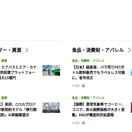
ギー・資源
食品・消費財・アパレル
・資源
食品・消費財・アパレル
】エアバスとエア・カナ
【日本】経産省、バラ売りPETボ
共同投資プラットフォー
トル飲料販売でもラベルレス可能
大15億円
に。省令改正
1日前
・資源
食品・消費財・アパレル
】政府、CCUSプロジ
【国際】異常気象等でコーヒー、
け新契約モデル「移行期
ココア、茶の国際価格が大きく変
契約」の詳細案提示
動。FAOが構造的対処提唱
1日前