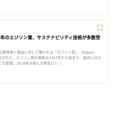
014年のエジソン賞、サステナビリティ技術が多数受
開発者と商品に対して贈られる「エジソン賞」（Edison
日発表された。エジソン賞の表彰は1987年から始まり、過去にはス
も受賞。2014年は個人大賞及び […]