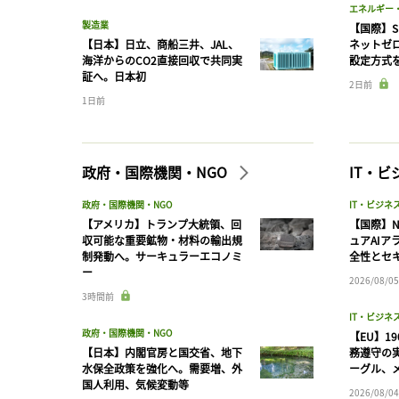
エネルギー
製造業
【国際】S
【日本】日立、商船三井、JAL、
ネットゼ
海洋からのCO2直接回収で共同実
設定方式
証へ。日本初
2日前
1日前
政府・国際機関・NGO
IT・
政府・国際機関・NGO
IT・ビジネ
【アメリカ】トランプ大統領、回
【国際】N
収可能な重要鉱物・材料の輸出規
ュアAIア
制発動へ。サーキュラーエコノミ
全性とセ
ー
2026/08/05
3時間前
IT・ビジネ
政府・国際機関・NGO
【EU】1
【日本】内閣官房と国交省、地下
務遵守の
水保全政策を強化へ。需要増、外
ーグル、メ
国人利用、気候変動等
2026/08/04