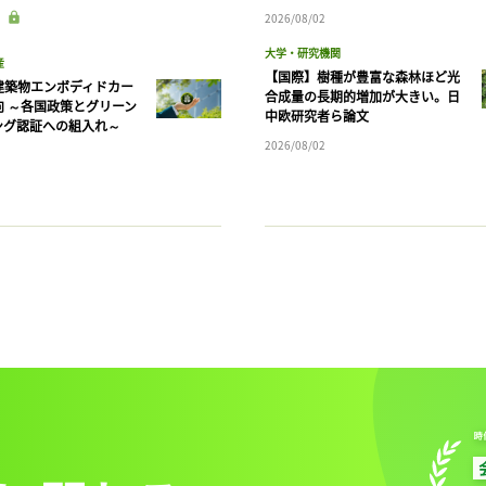
2026/08/02
大学・研究機関
産
【国際】樹種が豊富な森林ほど光
建築物エンボディドカー
合成量の長期的増加が大きい。日
向 ～各国政策とグリーン
中欧研究者ら論文
ング認証への組入れ～
2026/08/02