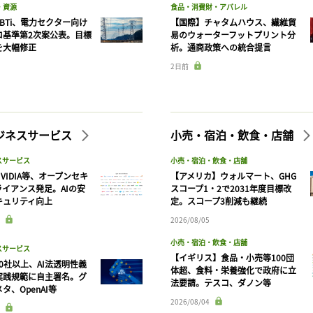
・資源
食品・消費財・アパレル
BTi、電力セクター向け
【国際】チャタムハウス、繊維貿
ロ基準第2次案公表。目標
易のウォーターフットプリント分
を大幅修正
析。通商政策への統合提言
2日前
ビジネスサービス
小売・宿泊・飲食・店舗
スサービス
小売・宿泊・飲食・店舗
VIDIA等、オープンセキ
【アメリカ】ウォルマート、GHG
ライアンス発足。AIの安
スコープ1・2で2031年度目標改
キュリティ向上
定。スコープ3削減も継続
2026/08/05
記事をお気に入りに保存するには
小売・宿泊・飲食・店舗
スサービス
ログインが必要です
【イギリス】食品・小売等100団
90社以上、AI法透明性義
体超、食料・栄養強化で政府に立
実践規範に自主署名。グ
法要請。テスコ、ダノン等
タ、OpenAI等
ログイン
会員登録
2026/08/04