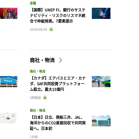
金融
【国際】UNEP FI、銀行のサステ
ナビリティ・リスクのリスマネ統
合で枠組発表。7要素提示
2026/08/04
商社・物流
商社・物流
【カナダ】エアバスとエア・カナ
ダ、SAF共同投資プラットフォー
ム設立。最大15億円
3時間前
商社・物流
【日本】日立、商船三井、JAL、
海洋からのCO2直接回収で共同実
証へ。日本初
1日前