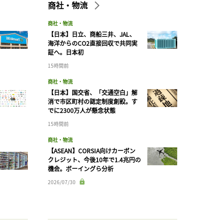
商社・物流
商社・物流
【日本】日立、商船三井、JAL、
海洋からのCO2直接回収で共同実
証へ。日本初
15時間前
商社・物流
【日本】国交省、「交通空白」解
消で市区町村の認定制度創設。す
でに2300万人が懸念状態
15時間前
商社・物流
【ASEAN】CORSIA向けカーボン
クレジット、今後10年で1.4兆円の
機会。ボーイングら分析
2026/07/30