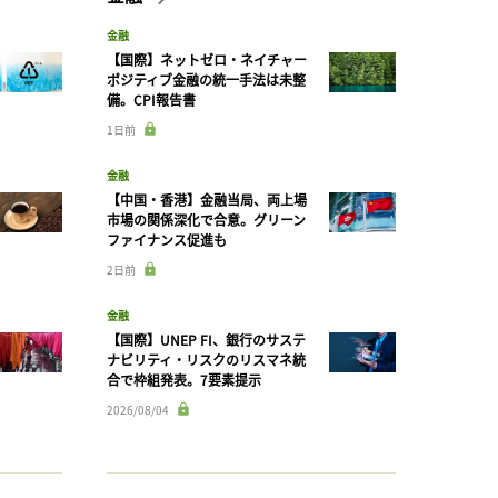
金融
【国際】ネットゼロ・ネイチャー
ポジティブ金融の統一手法は未整
備。CPI報告書
1日前
金融
【中国・香港】金融当局、両上場
市場の関係深化で合意。グリーン
ファイナンス促進も
2日前
金融
【国際】UNEP FI、銀行のサステ
ナビリティ・リスクのリスマネ統
合で枠組発表。7要素提示
2026/08/04