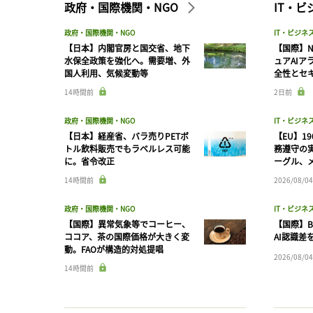
政府・国際機関・NGO
IT・
政府・国際機関・NGO
IT・ビジネ
【日本】内閣官房と国交省、地下
【国際】N
水保全政策を強化へ。需要増、外
ュアAIア
国人利用、気候変動等
全性とセ
14時間前
2日前
政府・国際機関・NGO
IT・ビジネ
【日本】経産省、バラ売りPETボ
【EU】1
トル飲料販売でもラベルレス可能
務遵守の
に。省令改正
ーグル、メ
14時間前
2026/08/04
政府・国際機関・NGO
IT・ビジネ
【国際】異常気象等でコーヒー、
【国際】B
ココア、茶の国際価格が大きく変
AI認識差
動。FAOが構造的対処提唱
2026/08/04
14時間前