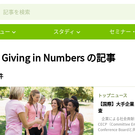
ュー
スタディ
セミナー
 Giving in Numbers の記事
件
トップニュース
【国際】大手企業
査
企業による社会貢献を
CECP（Committee En
Conference Boardと共