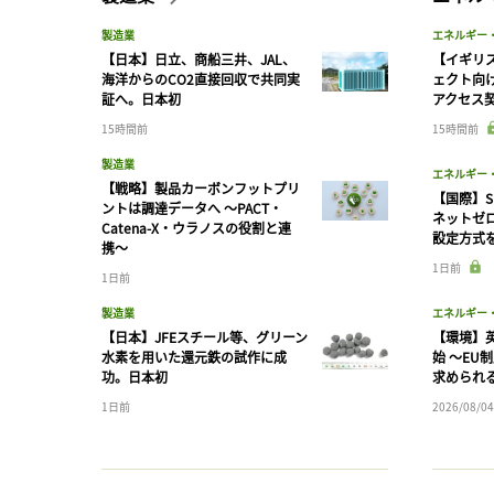
製造業
エネルギー
【日本】日立、商船三井、JAL、
【イギリス
海洋からのCO2直接回収で共同実
ェクト向
証へ。日本初
アクセス
15時間前
15時間前
製造業
エネルギー
【戦略】製品カーボンフットプリ
【国際】S
ントは調達データへ 〜PACT・
ネットゼ
Catena-X・ウラノスの役割と連
設定方式
携〜
1日前
1日前
製造業
エネルギー
【日本】JFEスチール等、グリーン
【環境】英
水素を用いた還元鉄の試作に成
始 〜EU
功。日本初
求められ
1日前
2026/08/04