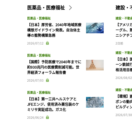
医薬品・医療福祉
建設・
医薬品・医療福祉
建設・不動
【日本】厚労省、2040年地域医療
【アメリ
構想ガイドライン発表。自治体主
ーグル、
導の態勢構築急務
ニシアチ
2026/07/12
2日前
建設・不動
医薬品・医療福祉
【日本】
【国際】予防医療で2040年までに
ーン鉄試行
約930兆円の医療費削減可能。世
格活用目
界経済フォーラム報告書
2026/08/02
2026/07/03
建設・不動
医薬品・医療福祉
【環境】
【日本】第一三共ヘルスケアと
ボンの動
JFEエンジ、使用済み薬包装のケ
ビルディ
ミリサ実証成功。ガス化
2026/07/30
2026/06/24