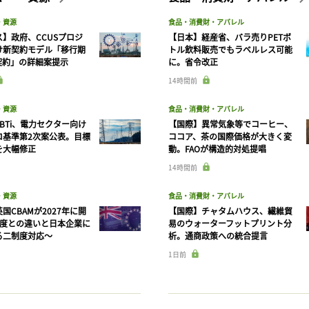
・資源
食品・消費財・アパレル
】政府、CCUSプロジ
【日本】経産省、バラ売りPETボ
け新契約モデル「移行期
トル飲料販売でもラベルレス可能
契約」の詳細案提示
に。省令改正
14時間前
・資源
食品・消費財・アパレル
BTi、電力セクター向け
【国際】異常気象等でコーヒー、
ロ基準第2次案公表。目標
ココア、茶の国際価格が大きく変
を大幅修正
動。FAOが構造的対処提唱
14時間前
・資源
食品・消費財・アパレル
国CBAMが2027年に開
【国際】チャタムハウス、繊維貿
制度との違いと日本企業に
易のウォーターフットプリント分
る二制度対応〜
析。通商政策への統合提言
1日前