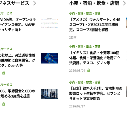
ビジネスサービス
小売・宿泊・飲食・店舗
スサービス
小売・宿泊・飲食・店舗
VIDIA等、オープンセキ
【アメリカ】ウォルマート、GHG
ライアンス発足。AIの安
スコープ1・2で2031年度目標改
キュリティ向上
定。スコープ3削減も継続
2日前
小売・宿泊・飲食・店舗
スサービス
【イギリス】食品・小売等100団
90社以上、AI法透明性義
体超、食料・栄養強化で政府に立
実践規範に自主署名。グ
法要請。テスコ、ダノン等
タ、OpenAI等
記事をお気に入りに保存するには
2026/08/04
ログインが必要です
小売・宿泊・飲食・店舗
スサービス
【日本】飲料大手5社、賞味期限の
CG、取締役会とCEOの
製造ロット逆転を許容。セブンと
ログイン
会員登録
を埋める3施策を提言
サミットで実証開始
2026/07/17