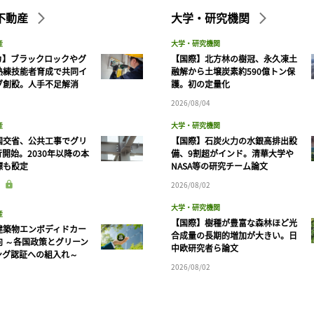
不動産
大学・研究機関
産
大学・研究機関
カ】ブラックロックやグ
【国際】北方林の樹冠、永久凍土
熟練技能者育成で共同イ
融解から土壌炭素約590億トン保
ブ創設。人手不足解消
護。初の定量化
2026/08/04
産
大学・研究機関
国交省、公共工事でグリ
【国際】石炭火力の水銀高排出設
開始。2030年以降の本
備、9割超がインド。清華大学や
標も設定
NASA等の研究チーム論文
2026/08/02
大学・研究機関
産
【国際】樹種が豊富な森林ほど光
建築物エンボディドカー
合成量の長期的増加が大きい。日
向 ～各国政策とグリーン
中欧研究者ら論文
ング認証への組入れ～
2026/08/02