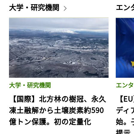
大学・研究機関
エン
大学・研究機関
エンタ
【国際】北方林の樹冠、永久
【E
凍土融解から土壌炭素約590
ディ
億トン保護。初の定量化
始。
提示