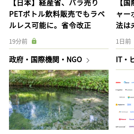
【日本】経産省、バラ売り
【国
PETボトル飲料販売でもラベ
ャー
ルレス可能に。省令改正
法は
19分前
1日前
政府・国際機関・NGO
IT