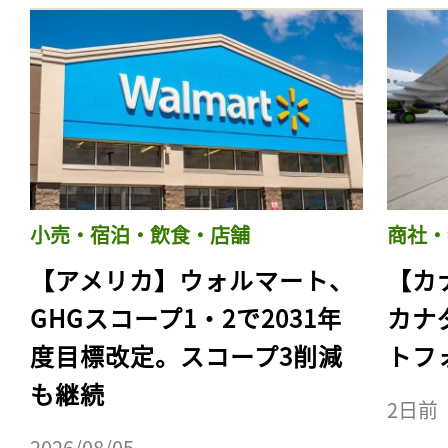
小売・宿泊・飲食・店舗
商社・
【アメリカ】ウォルマート、
【カ
GHGスコープ1・2で2031年
カナ
度目標改定。スコープ3削減
トフ
も継続
2日前
2026/08/05