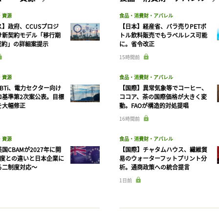
・資源
食品・消費財・アパレル
】政府、CCUSプロジ
【日本】経産省、バラ売りPETボ
け新契約モデル「移行期
トル飲料販売でもラベルレス可能
契約」の詳細案提示
に。省令改正
15時間前
・資源
食品・消費財・アパレル
BTi、電力セクター向け
【国際】異常気象等でコーヒー、
ロ基準第2次案公表。目標
ココア、茶の国際価格が大きく変
を大幅修正
動。FAOが構造的対処提唱
16時間前
・資源
食品・消費財・アパレル
国CBAMが2027年に開
【国際】チャタムハウス、繊維貿
制度との違いと日本企業に
易のウォーターフットプリント分
る二制度対応〜
析。通商政策への統合提言
1日前