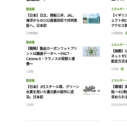
製造業
エネルギー
【日本】日立、商船三井、JAL、
【イギリス
海洋からのCO2直接回収で共同実
ェクト向
証へ。日本初
アクセス
16時間前
16時間前
製造業
エネルギー
【戦略】製品カーボンフットプリ
【国際】S
ントは調達データへ 〜PACT・
ネットゼ
Catena-X・ウラノスの役割と連
設定方式
携〜
1日前
1日前
製造業
エネルギー
【日本】JFEスチール等、グリーン
【環境】英
水素を用いた還元鉄の試作に成
始 〜EU
功。日本初
求められ
1日前
2026/08/04