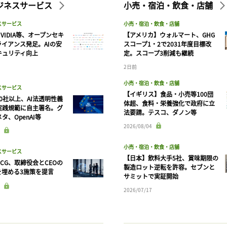
ビジネスサービス
小売・宿泊・飲食・店舗
スサービス
小売・宿泊・飲食・店舗
VIDIA等、オープンセキ
【アメリカ】ウォルマート、GHG
ライアンス発足。AIの安
スコープ1・2で2031年度目標改
キュリティ向上
定。スコープ3削減も継続
2日前
小売・宿泊・飲食・店舗
スサービス
【イギリス】食品・小売等100団
90社以上、AI法透明性義
体超、食料・栄養強化で政府に立
実践規範に自主署名。グ
法要請。テスコ、ダノン等
タ、OpenAI等
記事をお気に入りに保存するには
2026/08/04
ログインが必要です
小売・宿泊・飲食・店舗
スサービス
【日本】飲料大手5社、賞味期限の
CG、取締役会とCEOの
製造ロット逆転を許容。セブンと
ログイン
会員登録
を埋める3施策を提言
サミットで実証開始
2026/07/17