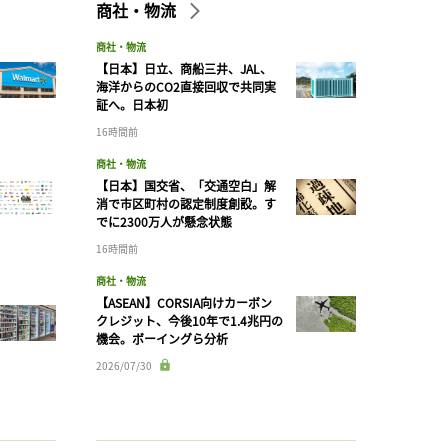
商社・物流
商社・物流
【日本】日立、商船三井、JAL、
海洋からのCO2直接回収で共同実
証へ。日本初
16時間前
商社・物流
【日本】国交省、「交通空白」解
消で市区町村の認定制度創設。す
でに2300万人が懸念状態
16時間前
商社・物流
【ASEAN】CORSIA向けカーボン
クレジット、今後10年で1.4兆円の
機会。ボーイングら分析
2026/07/30