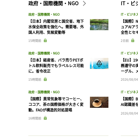
政府・国際機関・NGO
IT・
政府・国際機関・NGO
IT・ビジネ
【日本】内閣官房と国交省、地下
【国際】N
水保全政策を強化へ。需要増、外
ュアAIア
国人利用、気候変動等
全性とセ
15時間前
2日前
政府・国際機関・NGO
IT・ビジネ
【日本】経産省、バラ売りPETボ
【EU】1
トル飲料販売でもラベルレス可能
務遵守の
に。省令改正
ーグル、メ
15時間前
2026/08/04
政府・国際機関・NGO
IT・ビジネ
【国際】異常気象等でコーヒー、
【国際】B
ココア、茶の国際価格が大きく変
AI認識差
動。FAOが構造的対処提唱
2026/08/04
16時間前