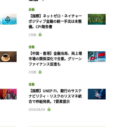
金融
【国際】ネットゼロ・ネイチャー
ポジティブ金融の統一手法は未整
備。CPI報告書
1日前
金融
【中国・香港】金融当局、両上場
市場の関係深化で合意。グリーン
ファイナンス促進も
2日前
金融
【国際】UNEP FI、銀行のサステ
ナビリティ・リスクのリスマネ統
合で枠組発表。7要素提示
2026/08/04