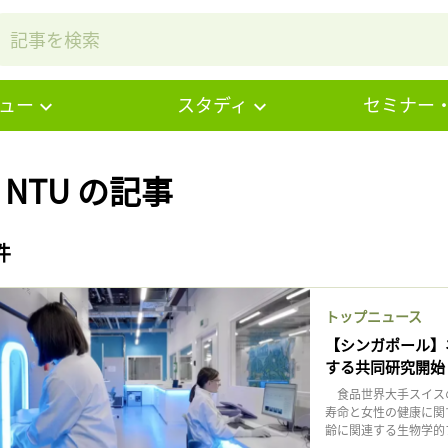
ュー
スタディ
セミナー
# NTU の記事
件
トップニュース
【シンガポール】
する共同研究開始
食品世界大手スイスの
寿命と女性の健康に関
齢に関連する生物学的プ