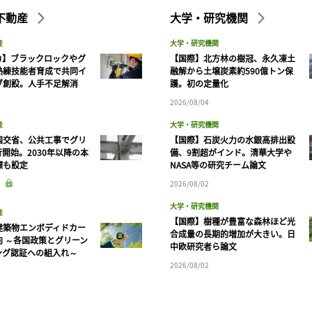
不動産
大学・研究機関
産
大学・研究機関
カ】ブラックロックやグ
【国際】北方林の樹冠、永久凍土
熟練技能者育成で共同イ
融解から土壌炭素約590億トン保
ブ創設。人手不足解消
護。初の定量化
2026/08/04
産
大学・研究機関
国交省、公共工事でグリ
【国際】石炭火力の水銀高排出設
開始。2030年以降の本
備、9割超がインド。清華大学や
標も設定
NASA等の研究チーム論文
2026/08/02
大学・研究機関
産
【国際】樹種が豊富な森林ほど光
建築物エンボディドカー
合成量の長期的増加が大きい。日
向 ～各国政策とグリーン
中欧研究者ら論文
ング認証への組入れ～
2026/08/02