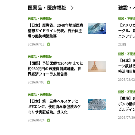
医薬品・医療福祉
建設・
医薬品・医療福祉
建設・不動
【日本】厚労省、2040年地域医療
【アメリ
構想ガイドライン発表。自治体主
ーグル、
導の態勢構築急務
ニシアチ
2026/07/12
2日前
建設・不動
医薬品・医療福祉
【日本】
【国際】予防医療で2040年までに
ーン鉄試行
約930兆円の医療費削減可能。世
格活用目
界経済フォーラム報告書
2026/08/02
2026/07/03
建設・不動
医薬品・医療福祉
【環境】
【日本】第一三共ヘルスケアと
ボンの動
JFEエンジ、使用済み薬包装のケ
ビルディ
ミリサ実証成功。ガス化
2026/07/30
2026/06/24