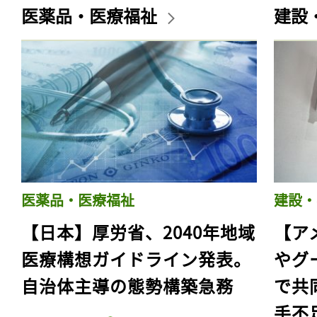
医薬品・医療福祉
建設
医薬品・医療福祉
建設・
【日本】厚労省、2040年地域
【ア
医療構想ガイドライン発表。
やグ
自治体主導の態勢構築急務
で共
手不