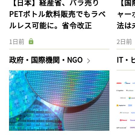
【日本】経産省、バラ売り
【国
PETボトル飲料販売でもラベ
ャー
ルレス可能に。省令改正
法は
1日前
2日前
政府・国際機関・NGO
IT