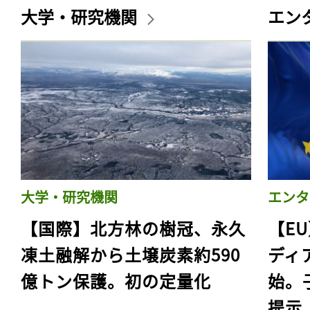
大学・研究機関
エン
大学・研究機関
エンタ
【国際】北方林の樹冠、永久
【E
凍土融解から土壌炭素約590
ディ
億トン保護。初の定量化
始。
提示