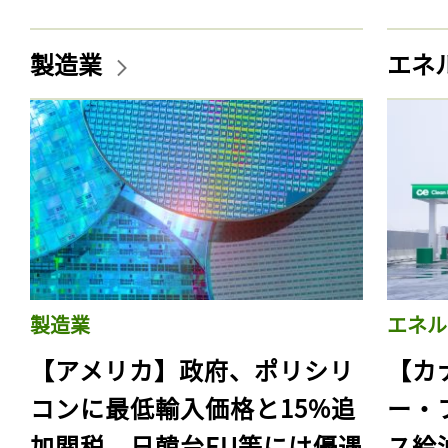
製造業
エネ
製造業
エネル
【アメリカ】政府、ポリシリ
【カ
コンに最低輸入価格と15%追
ー・
加関税。日韓台EU等には優遇
ス給