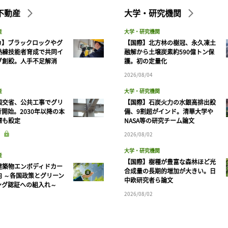
不動産
大学・研究機関
産
大学・研究機関
カ】ブラックロックやグ
【国際】北方林の樹冠、永久凍土
熟練技能者育成で共同イ
融解から土壌炭素約590億トン保
ブ創設。人手不足解消
護。初の定量化
2026/08/04
産
大学・研究機関
国交省、公共工事でグリ
【国際】石炭火力の水銀高排出設
開始。2030年以降の本
備、9割超がインド。清華大学や
標も設定
NASA等の研究チーム論文
2026/08/02
大学・研究機関
産
【国際】樹種が豊富な森林ほど光
建築物エンボディドカー
合成量の長期的増加が大きい。日
向 ～各国政策とグリーン
中欧研究者ら論文
ング認証への組入れ～
2026/08/02