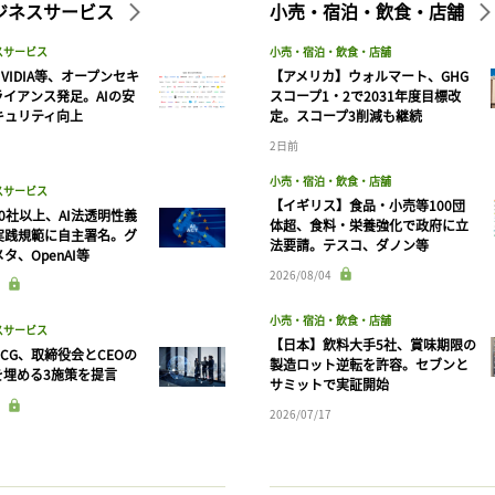
ビジネスサービス
小売・宿泊・飲食・店舗
スサービス
小売・宿泊・飲食・店舗
VIDIA等、オープンセキ
【アメリカ】ウォルマート、GHG
ライアンス発足。AIの安
スコープ1・2で2031年度目標改
キュリティ向上
定。スコープ3削減も継続
2日前
小売・宿泊・飲食・店舗
スサービス
【イギリス】食品・小売等100団
90社以上、AI法透明性義
体超、食料・栄養強化で政府に立
実践規範に自主署名。グ
法要請。テスコ、ダノン等
タ、OpenAI等
記事をお気に入りに保存するには
2026/08/04
ログインが必要です
小売・宿泊・飲食・店舗
スサービス
【日本】飲料大手5社、賞味期限の
CG、取締役会とCEOの
製造ロット逆転を許容。セブンと
ログイン
会員登録
を埋める3施策を提言
サミットで実証開始
2026/07/17