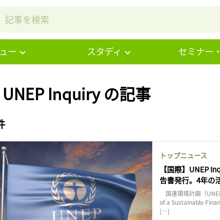
ュー
スタディ
セミナー
 UNEP Inquiry の記事
件
トップニュース
【国際】UNEP 
告書発行。4年の
国連環境計画（UNEP）の下
of a Sustainabl
[…]