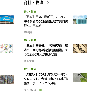
商社・物流
商社・物流
【日本】日立、商船三井、JAL、
海洋からのCO2直接回収で共同実
証へ。日本初
9時間前
商社・物流
【日本】国交省、「交通空白」解
消で市区町村の認定制度創設。す
でに2300万人が懸念状態
10時間前
商社・物流
【ASEAN】CORSIA向けカーボン
クレジット、今後10年で1.4兆円の
機会。ボーイングら分析
2026/07/30