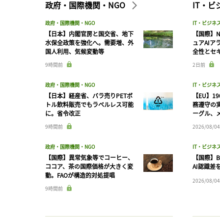
政府・国際機関・NGO
IT・
政府・国際機関・NGO
IT・ビジネ
【日本】内閣官房と国交省、地下
【国際】N
水保全政策を強化へ。需要増、外
ュアAIア
国人利用、気候変動等
全性とセ
9時間前
2日前
政府・国際機関・NGO
IT・ビジネ
【日本】経産省、バラ売りPETボ
【EU】1
トル飲料販売でもラベルレス可能
務遵守の
に。省令改正
ーグル、メ
9時間前
2026/08/04
政府・国際機関・NGO
IT・ビジネ
【国際】異常気象等でコーヒー、
【国際】B
ココア、茶の国際価格が大きく変
AI認識差
動。FAOが構造的対処提唱
2026/08/04
9時間前