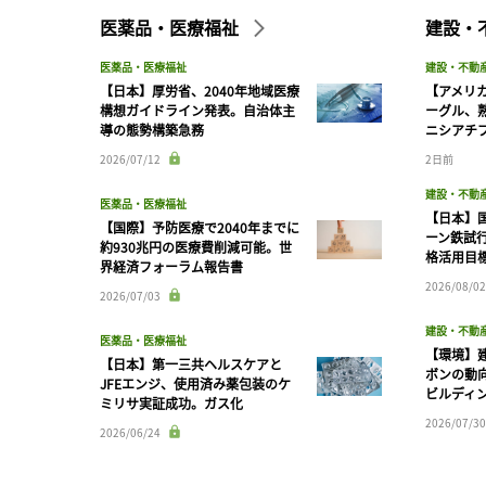
医薬品・医療福祉
建設・
医薬品・医療福祉
建設・不動
【日本】厚労省、2040年地域医療
【アメリ
構想ガイドライン発表。自治体主
ーグル、
導の態勢構築急務
ニシアチ
2026/07/12
2日前
建設・不動
医薬品・医療福祉
【日本】
【国際】予防医療で2040年までに
ーン鉄試行
約930兆円の医療費削減可能。世
格活用目
界経済フォーラム報告書
2026/08/02
2026/07/03
建設・不動
医薬品・医療福祉
【環境】
【日本】第一三共ヘルスケアと
ボンの動
JFEエンジ、使用済み薬包装のケ
ビルディ
ミリサ実証成功。ガス化
2026/07/30
2026/06/24