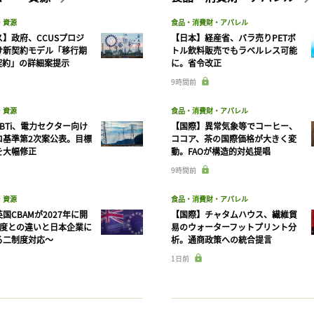
・資源
食品・消費財・アパレル
】政府、CCUSプロジ
【日本】経産省、バラ売りPETボ
け新契約モデル「移行期
トル飲料販売でもラベルレス可能
契約」の詳細案提示
に。省令改正
9時間前
・資源
食品・消費財・アパレル
BTi、電力セクター向け
【国際】異常気象等でコーヒー、
ロ基準第2次案公表。目標
ココア、茶の国際価格が大きく変
を大幅修正
動。FAOが構造的対処提唱
9時間前
・資源
食品・消費財・アパレル
国CBAMが2027年に開
【国際】チャタムハウス、繊維貿
制度との違いと日本企業に
易のウォーターフットプリント分
る二制度対応〜
析。通商政策への統合提言
1日前