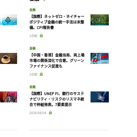
金融
【国際】ネットゼロ・ネイチャー
ポジティブ金融の統一手法は未整
備。CPI報告書
1日前
金融
【中国・香港】金融当局、両上場
市場の関係深化で合意。グリーン
ファイナンス促進も
2日前
金融
【国際】UNEP FI、銀行のサステ
ナビリティ・リスクのリスマネ統
合で枠組発表。7要素提示
2026/08/04