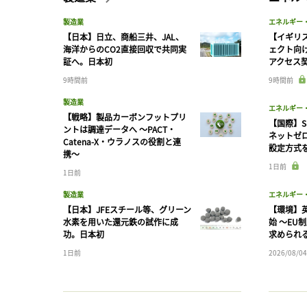
製造業
エネルギー
【日本】日立、商船三井、JAL、
【イギリス
海洋からのCO2直接回収で共同実
ェクト向
証へ。日本初
アクセス
9時間前
9時間前
製造業
エネルギー
【戦略】製品カーボンフットプリ
【国際】S
ントは調達データへ 〜PACT・
ネットゼ
Catena-X・ウラノスの役割と連
設定方式
携〜
1日前
1日前
製造業
エネルギー
【日本】JFEスチール等、グリーン
【環境】英
水素を用いた還元鉄の試作に成
始 〜EU
功。日本初
求められ
1日前
2026/08/04