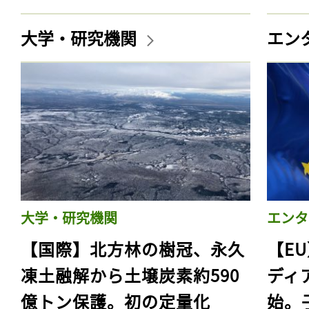
大学・研究機関
エン
大学・研究機関
エンタ
【国際】北方林の樹冠、永久
【E
凍土融解から土壌炭素約590
ディ
億トン保護。初の定量化
始。