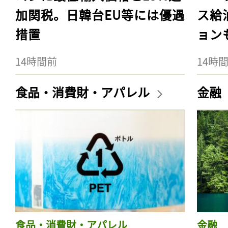
加関税。日韓台EU等には優遇
ス給
措置
ョン
14時間前
14時
食品・消費財・アパレル
金融
食品・消費財・アパレル
金融