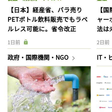
【日本】経産省、バラ売り
【国
PETボトル飲料販売でもラベ
ャー
ルレス可能に。省令改正
法は
1日前
2日前
政府・国際機関・NGO
IT