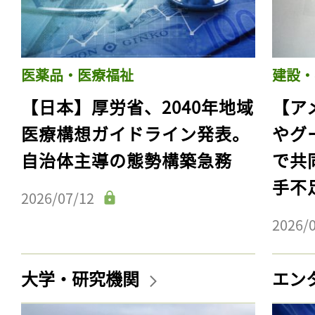
医薬品・医療福祉
建設・
【日本】厚労省、2040年地域
【ア
医療構想ガイドライン発表。
やグ
自治体主導の態勢構築急務
で共
手不
2026/07/12
2026/
大学・研究機関
エン