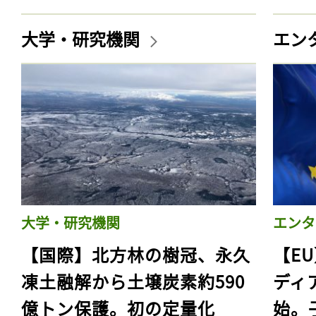
大学・研究機関
エン
大学・研究機関
エンタ
【国際】北方林の樹冠、永久
【E
凍土融解から土壌炭素約590
ディ
億トン保護。初の定量化
始。