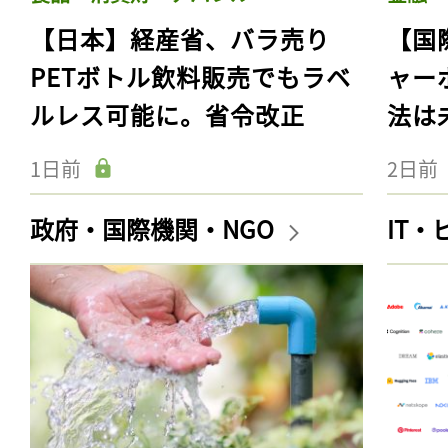
【日本】経産省、バラ売り
【国
PETボトル飲料販売でもラベ
ャー
ルレス可能に。省令改正
法は
1日前
2日前
政府・国際機関・NGO
IT