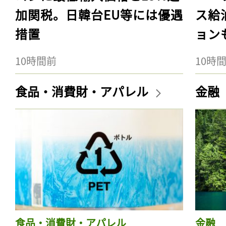
加関税。日韓台EU等には優遇
ス給
措置
ョン
10時間前
10時
食品・消費財・アパレル
金融
食品・消費財・アパレル
金融