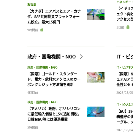
エネルギー
製造業
【イギリス
【カナダ】エアバスとエア・カナ
ェクト向
ダ、SAF共同投資プラットフォー
アクセス
ム設立。最大15億円
1日前
9時間前
政府・国際機関・NGO
IT・
政府・国際機関・NGO
IT・ビジネ
【国際】ゴールド・スタンダー
【国際】N
ド、電力・飲料水アクセスのカー
ュアAIア
ボンクレジット方法論を刷新
全性とセ
4時間前
2026/08/05
政府・国際機関・NGO
IT・ビジネ
【アメリカ】政府、ポリシリコン
【EU】1
に最低輸入価格と15%追加関税。
務遵守の
日韓台EU等には優遇措置
ーグル、メ
5時間前
2026/08/04