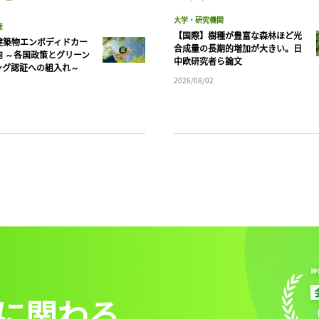
大学・研究機関
産
【国際】樹種が豊富な森林ほど光
建築物エンボディドカー
合成量の長期的増加が大きい。日
向 ～各国政策とグリーン
中欧研究者ら論文
ング認証への組入れ～
2026/08/02
に関わる