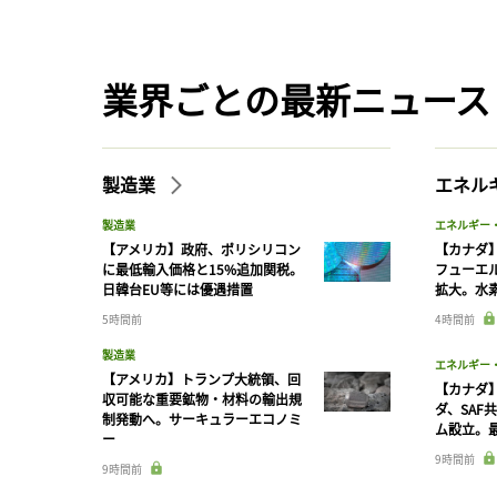
業界ごとの最新ニュース
製造業
エネル
製造業
エネルギー
【アメリカ】政府、ポリシリコン
【カナダ
に最低輸入価格と15%追加関税。
フューエ
日韓台EU等には優遇措置
拡大。水
5時間前
4時間前
製造業
エネルギー
【アメリカ】トランプ大統領、回
【カナダ
収可能な重要鉱物・材料の輸出規
ダ、SAF
制発動へ。サーキュラーエコノミ
ム設立。最
ー
9時間前
9時間前