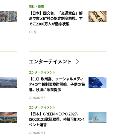
商社・物流
【日本】国交省、「交通空白」解
消で市区町村の認定制度創設。す
でに2300万人が懸念状態
1日前
エンターテイメント
エンターテイメント
【EU】欧州委、ソーシャルメディ
ア+の年齢制限検討開始。子供の保
護。秋頃に政策提示
2026/07/15
エンターテイメント
【日本】GREEN×EXPO 2027、
ISO20121認証取得。持続可能なイ
ベント運営
2026/07/11