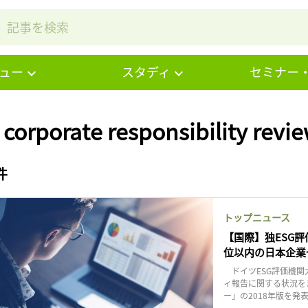
ュー
スタディ
セミナー
 corporate responsibility re
件
トップニュース
【国際】独ESG評価
位以内の日本企業
ドイツESG評価機関大
ィ報告に関する状況を
ー」の2018年版を発表