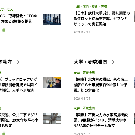
小売・宿泊・飲食・店舗
スサービス
【日本】飲料大手5社、賞味期限の
CG、取締役会とCEOの
製造ロット逆転を許容。セブンと
を埋める3施策を提言
サミットで実証開始
2026/07/17
不動産
大学・研究機関
産
大学・研究機関
カ】ブラックロックやグ
【国際】北方林の樹冠、永久凍土
熟練技能者育成で共同イ
融解から土壌炭素約590億トン保
ブ創設。人手不足解消
護。初の定量化
2026/08/04
産
大学・研究機関
国交省、公共工事でグリ
【国際】石炭火力の水銀高排出設
開始。2030年以降の本
備、9割超がインド。清華大学や
標も設定
NASA等の研究チーム論文
2026/08/02