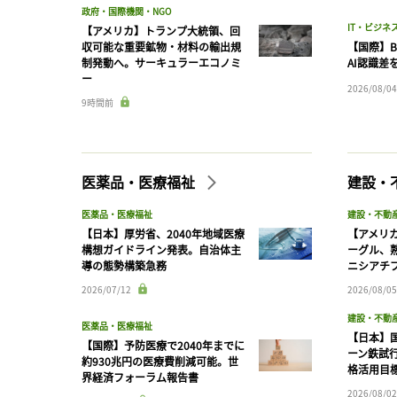
政府・国際機関・NGO
IT・ビジネ
【アメリカ】トランプ大統領、回
収可能な重要鉱物・材料の輸出規
【国際】B
制発動へ。サーキュラーエコノミ
AI認識差
ー
2026/08/04
9時間前
医薬品・医療福祉
建設・
医薬品・医療福祉
建設・不動
【日本】厚労省、2040年地域医療
【アメリ
構想ガイドライン発表。自治体主
ーグル、
導の態勢構築急務
ニシアチ
2026/07/12
2026/08/05
建設・不動
医薬品・医療福祉
【日本】
【国際】予防医療で2040年までに
ーン鉄試行
約930兆円の医療費削減可能。世
格活用目
界経済フォーラム報告書
2026/08/02