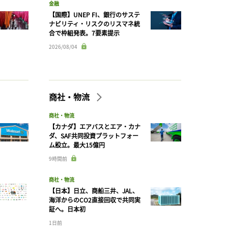
金融
【国際】UNEP FI、銀行のサステ
ナビリティ・リスクのリスマネ統
合で枠組発表。7要素提示
2026/08/04
商社・物流
商社・物流
【カナダ】エアバスとエア・カナ
ダ、SAF共同投資プラットフォー
ム設立。最大15億円
9時間前
商社・物流
【日本】日立、商船三井、JAL、
海洋からのCO2直接回収で共同実
証へ。日本初
1日前