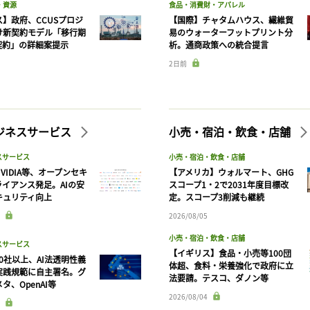
・資源
食品・消費財・アパレル
】政府、CCUSプロジ
【国際】チャタムハウス、繊維貿
け新契約モデル「移行期
易のウォーターフットプリント分
契約」の詳細案提示
析。通商政策への統合提言
2日前
ビジネスサービス
小売・宿泊・飲食・店舗
スサービス
小売・宿泊・飲食・店舗
VIDIA等、オープンセキ
【アメリカ】ウォルマート、GHG
ライアンス発足。AIの安
スコープ1・2で2031年度目標改
キュリティ向上
定。スコープ3削減も継続
2026/08/05
記事をお気に入りに保存するには
小売・宿泊・飲食・店舗
スサービス
ログインが必要です
【イギリス】食品・小売等100団
90社以上、AI法透明性義
体超、食料・栄養強化で政府に立
実践規範に自主署名。グ
法要請。テスコ、ダノン等
タ、OpenAI等
ログイン
会員登録
2026/08/04