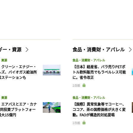
ギー・資源
食品・消費財・アパレル
・資源
食品・消費財・アパレル
】クリーン・エナジー・
【日本】経産省、バラ売りPETボ
ルズ、バイオガス給油所
トル飲料販売でもラベルレス可能
素ステーションも
に。省令改正
1日前
・資源
食品・消費財・アパレル
】エアバスとエア・カナ
【国際】異常気象等でコーヒー、
共同投資プラットフォー
ココア、茶の国際価格が大きく変
大15億円
動。FAOが構造的対処提唱
1日前