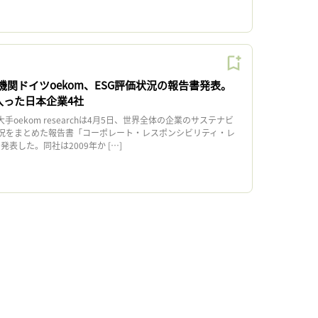
機関ドイツoekom、ESG評価状況の報告書発表。
入った日本企業4社
oekom researchは4月5日、世界全体の企業のサステナビ
況をまとめた報告書「コーポレート・レスポンシビリティ・レ
発表した。同社は2009年か […]