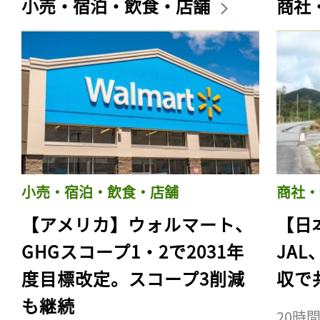
小売・宿泊・飲食・店舗
商社
小売・宿泊・飲食・店舗
商社・
【アメリカ】ウォルマート、
【日
GHGスコープ1・2で2031年
JA
度目標改定。スコープ3削減
収で
も継続
20時