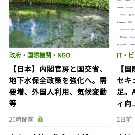
政府・国際機関・NGO
IT・
【日本】内閣官房と国交省、
【国
地下水保全政策を強化へ。需
セキ
要増、外国人利用、気候変動
足。
等
ィ向
20時間前
2日前