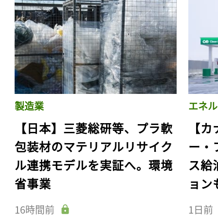
製造業
エネル
【日本】三菱総研等、プラ軟
【カ
包装材のマテリアルリサイク
ー・
ル連携モデルを実証へ。環境
ス給
省事業
ョン
16時間前
1日前