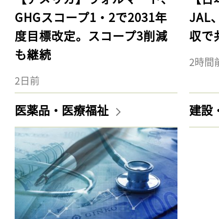
GHGスコープ1・2で2031年
JA
度目標改定。スコープ3削減
収で
も継続
2時間
2日前
医薬品・医療福祉
建設