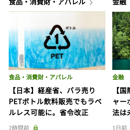
食品・消費財・アパレル
金融
食品・消費財・アパレル
金融
【日本】経産省、バラ売り
【国
PETボトル飲料販売でもラベ
ャー
ルレス可能に。省令改正
法は
2時間前
1日前