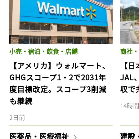
小売・宿泊・飲食・店舗
商社・
【アメリカ】ウォルマート、
【日
GHGスコープ1・2で2031年
JA
度目標改定。スコープ3削減
収で
も継続
14時
2日前
医薬品・医療福祉
建設