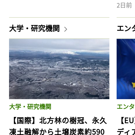
2日前
大学・研究機関
エン
大学・研究機関
エンタ
【国際】北方林の樹冠、永久
【E
凍土融解から土壌炭素約590
ディ