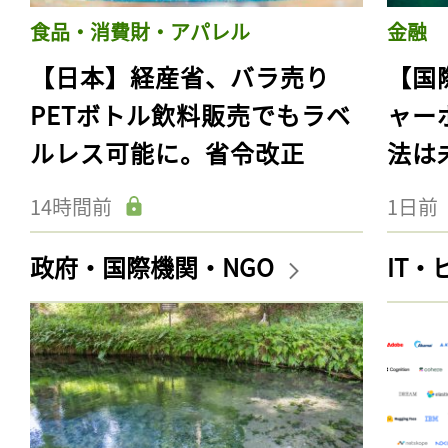
食品・消費財・アパレル
金融
【日本】経産省、バラ売り
【国
PETボトル飲料販売でもラベ
ャー
ルレス可能に。省令改正
法は
14時間前
1日前
政府・国際機関・NGO
IT