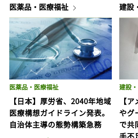
医薬品・医療福祉
建設
医薬品・医療福祉
建設・
【日本】厚労省、2040年地域
【ア
医療構想ガイドライン発表。
やグ
自治体主導の態勢構築急務
で共
手不