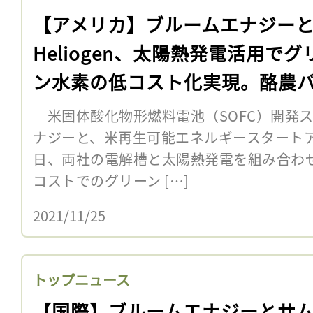
【アメリカ】ブルームエナジー
Heliogen、太陽熱発電活用でグ
ン水素の低コスト化実現。酪農
ガス生成も
米固体酸化物形燃料電池（SOFC）開発
ナジーと、米再生可能エネルギースタートアップH
日、両社の電解槽と太陽熱発電を組み合わ
コストでのグリーン […]
2021/11/25
トップニュース
【国際】ブルームエナジーとサ