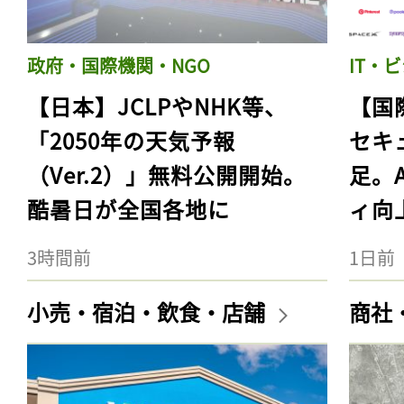
政府・国際機関・NGO
IT・
【日本】JCLPやNHK等、
【国
「2050年の天気予報
セキ
（Ver.2）」無料公開開始。
足。
酷暑日が全国各地に
ィ向
3時間前
1日前
小売・宿泊・飲食・店舗
商社