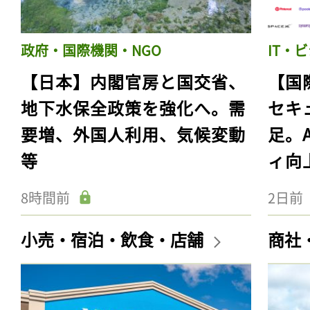
政府・国際機関・NGO
IT・
【日本】内閣官房と国交省、
【国
地下水保全政策を強化へ。需
セキ
要増、外国人利用、気候変動
足。
等
ィ向
8時間前
2日前
小売・宿泊・飲食・店舗
商社