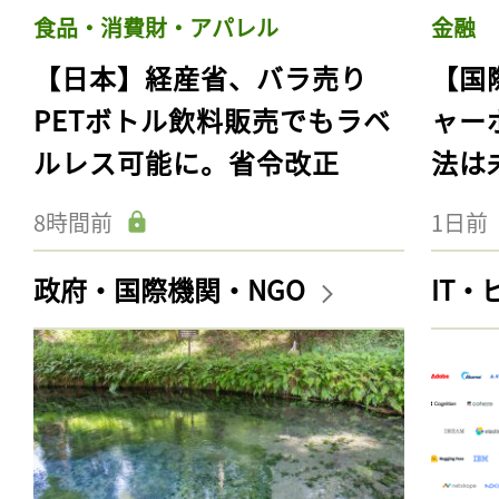
食品・消費財・アパレル
金融
【日本】経産省、バラ売り
【国
PETボトル飲料販売でもラベ
ャー
ルレス可能に。省令改正
法は
8時間前
1日前
政府・国際機関・NGO
IT