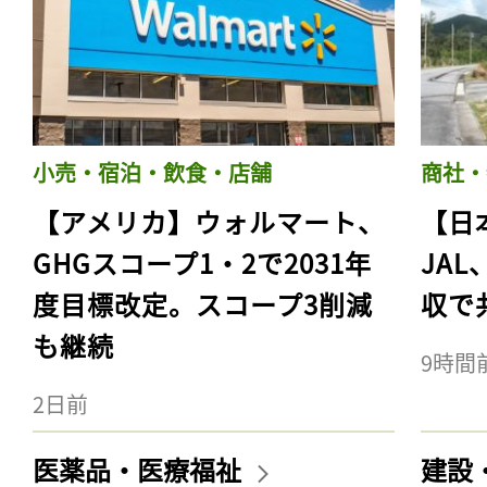
小売・宿泊・飲食・店舗
商社・
【アメリカ】ウォルマート、
【日
GHGスコープ1・2で2031年
JA
度目標改定。スコープ3削減
収で
も継続
9時間
2日前
医薬品・医療福祉
建設