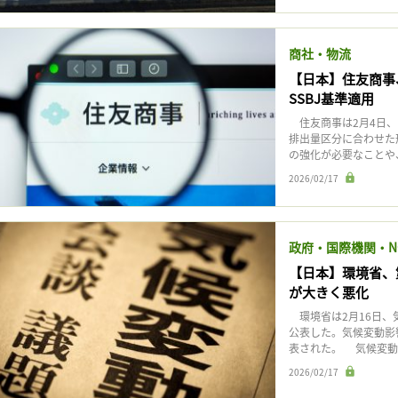
商社・物流
【日本】住友商事
SSBJ基準適用
住友商事は2月4日、
排出量区分に合わせた
の強化が必要なことや、同
2026/02/17
政府・国際機関・N
【日本】環境省、
が大きく悪化
環境省は2月16日、
公表した。気候変動影
表された。 気候変動
2026/02/17