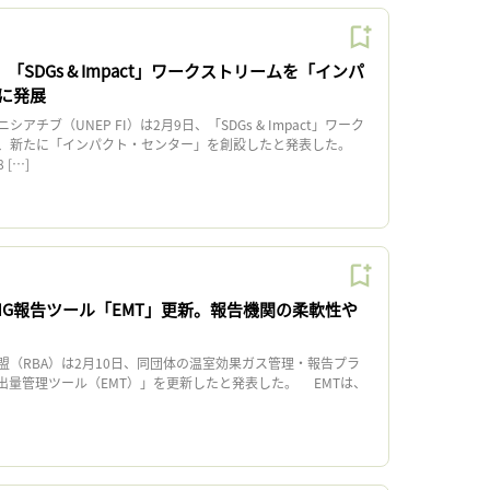
I、「SDGs & Impact」ワークストリームを「インパ
に発展
チブ（UNEP FI）は2月9日、「SDGs & Impact」ワーク
せ、新たに「インパクト・センター」を創設したと発表した。
 […]
HG報告ツール「EMT」更新。報告機関の柔軟性や
（RBA）は2月10日、同団体の温室効果ガス管理・報告プラ
出量管理ツール（EMT）」を更新したと発表した。 EMTは、