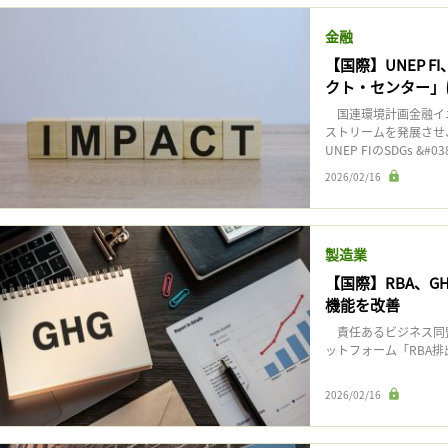
記事をお気に入りに保存するには
金融
ログインが必要です
【国際】UNEP F
クト・センター」
ログイン
会員登録
国連環境計画金融イニシア
ストリームを発展さ
UNEP FIのSDGs &#038
2026/02/16
製造業
【国際】RBA、G
機能を改善
責任あるビジネス同盟
ットフォーム「RBA排
2026/02/16