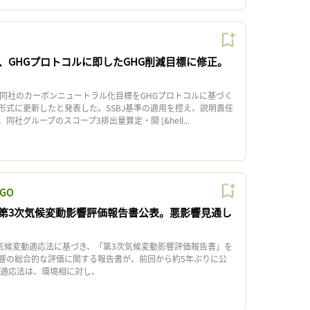
、GHGプロトコルに即したGHG削減目標に修正。
同社のカーボンニュートラル化目標をGHGプロトコルに基づく
形式に更新したと発表した。SSBJ基準の適用を控え、説明責任
社グループのスコープ3排出量算定・開 [&hell...
GO
第3次気候変動影響評価報告書公表。悪影響見通し
気候変動適応法に基づき、「第3次気候変動影響評価報告書」を
響の総合的な評価に関する報告書が、前回から約5年ぶりに公
適応法は、環境相に対し、