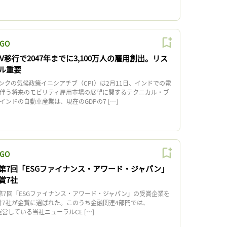
GO
V移行で2047年までに3,100万人の雇用創出。リス
ル重要
クの気候政策イニシアチブ（CPI）は2月11日、インドでの電
に伴う将来のモビリティ雇用市場の展望に関するテクニカル・ブ
ンドの自動車産業は、現在のGDPの7 […]
GO
第7回「ESGファイナンス・アワード・ジャパン」
賞7社
第7回「ESGファイナンス・アワード・ジャパン」の受賞企業を
計7社が金賞に選ばれた。このうち金融関連4部門では、
panを運営している当社ニューラルCE […]