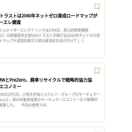
Sトラストは2040年ネットゼロ達成ロードマップが
ーエレ調査
ュナイダーエレクトリックは2月4日、英公的医療機関
ス）の医療提供主体NHSトラストが掲げる2040年ネットゼロ目
ドマップや温室効果ガス排出量測定手法が欠けて […]
WとPreZero、廃車リサイクルで戦略的協力協
エコノミー
Wは2月5日、小売大手独シュワルツ・グループのサーキュラー
Zeroと、欧州自動車産業のサーキュラーエコノミー化で戦略的
発表した。 今回の発表では、