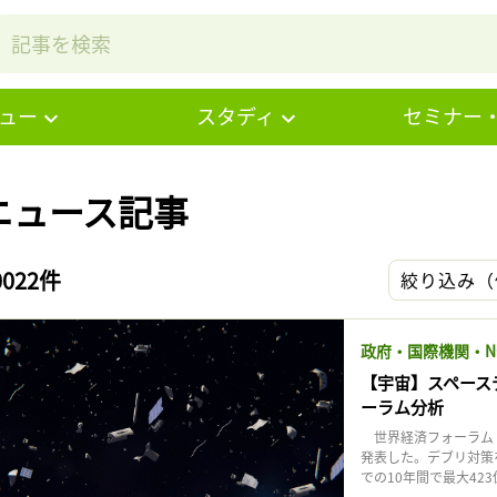
ュー
スタディ
セミナー
ニュース記事
0022件
絞り込み（
政府・国際機関・N
【宇宙】スペース
ーラム分析
世界経済フォーラム（
発表した。デブリ対策
での10年間で最大423