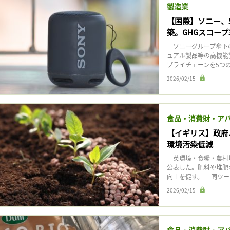
製造業
【国際】ソニー、
築。GHGスコープ
ソニーグループ傘下の
ュアル製品等の高機能
プライチェーンを5つの
2026/02/15
食品・消費財・ア
【イギリス】政府
環境汚染低減
英環境・食糧・農村地
公表した。肥料や堆肥
向上を促す。 同ツー
2026/02/15
食品・消費財・ア