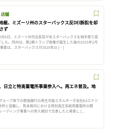
・店舗
地裁、ミズーリ州のスターバックス反DEI訴訟を却
さず
月6日、ミズーリ州司法長官が米スターバックスを相手取り提
下した。同州は、第2期トランプ政権が誕生した後の2025年2月
案は、スターバックスが2020年以 […]
、日立と特高蓄電所事業参入へ。再エネ普及。地
ループ傘下の肥後銀行の再生可能エネルギー子会社KSエナジ
製作所と協働し、熊本県内における特別高圧系統用蓄電所の開
ーディング事業への参入検討で合意したと発表し [...