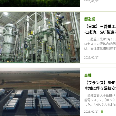
2026/02/17
製造業
【日本】三菱重工
に成功。SAF製造
三菱重工業は2月13
ロセスでの液体合成燃
は、固体酸化物形燃料電池
2026/02/17
金融
【フランス】BNP
ネ増に伴う系統安
金融世界大手仏BNPパ
蓄電システム（BES
した。BNPパリバはEc
2026/02/17