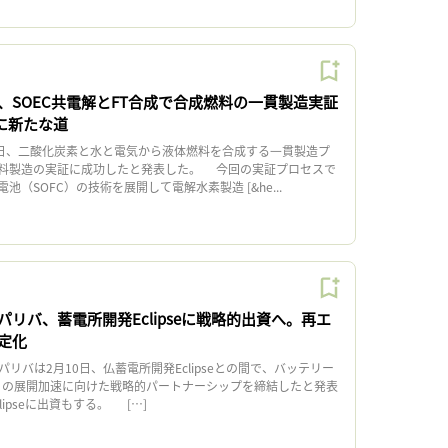
、SOEC共電解とFT合成で合成燃料の一貫製造実証
に新たな道
日、二酸化炭素と水と電気から液体燃料を合成する⼀貫製造プ
料製造の実証に成功したと発表した。 今回の実証プロセスで
（SOFC）の技術を展開して電解水素製造 [&he...
パリバ、蓄電所開発Eclipseに戦略的出資へ。再エ
定化
リバは2月10日、仏蓄電所開発Eclipseとの間で、バッテリー
S）の展開加速に向けた戦略的パートナーシップを締結したと発表
lipseに出資もする。 […]