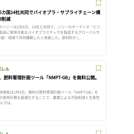
5カ国14社共同でバイオプラ・サプライチェーン構
3削減
ソニーは2月6日、14社と共同で、ソニーのオーディオ・ビジ
製品に使用可能なバイオプラスチックを製造するグローバルサ
国・地域で共同構築したと発表した。原材料か [...
パレル
、肥料管理計画ツール「NMPT-GB」を無料公開。
域省は2月4日、無料の肥料管理計画ツール「NMPT-GB」を
の使用計画を最適化することで、農業による汚染削減と生産性
ルでは、
パレル