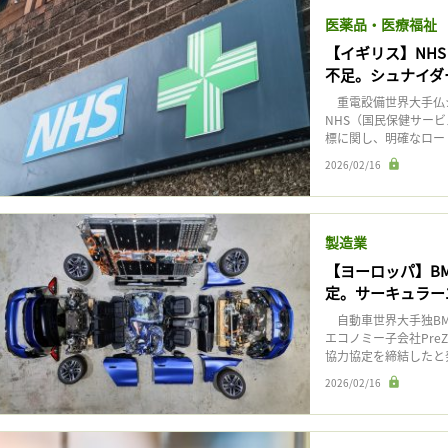
医薬品・医療福祉
【イギリス】NH
不足。シュナイダ
重電設備世界大手仏シ
NHS（国民保健サービ
標に関し、明確なロー
2026/02/16
製造業
【ヨーロッパ】BM
定。サーキュラー
自動車世界大手独BM
エコノミー子会社Pre
協力協定を締結したと
2026/02/16