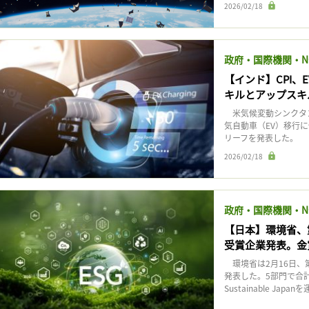
2026/02/18
政府・国際機関・N
【インド】CPI、E
キルとアップスキ
米気候変動シンクタン
気自動車（EV）移行
リーフを発表した。 イ
2026/02/18
政府・国際機関・N
【日本】環境省、
受賞企業発表。金
環境省は2月16日、
発表した。5部門で合
Sustainable Ja