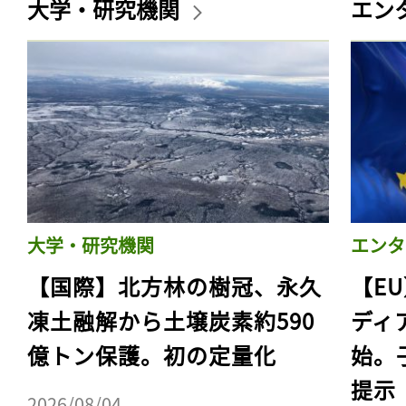
大学・研究機関
エン
大学・研究機関
エンタ
【国際】北方林の樹冠、永久
【E
凍土融解から土壌炭素約590
ディ
億トン保護。初の定量化
始。
提示
2026/08/04