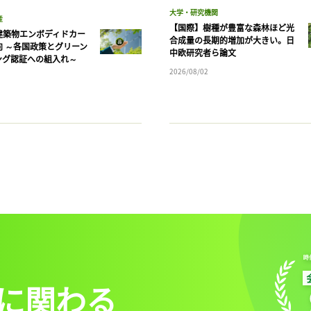
大学・研究機関
産
【国際】樹種が豊富な森林ほど光
建築物エンボディドカー
合成量の長期的増加が大きい。日
向 ～各国政策とグリーン
中欧研究者ら論文
ング認証への組入れ～
2026/08/02
に関わる