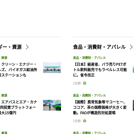
ギー・資源
食品・消費財・アパレル
・資源
食品・消費財・アパレル
】クリーン・エナジー・
【日本】経産省、バラ売りPETボ
ルズ、バイオガス給油所
トル飲料販売でもラベルレス可能
素ステーションも
に。省令改正
1日前
・資源
食品・消費財・アパレル
】エアバスとエア・カナ
【国際】異常気象等でコーヒー、
共同投資プラットフォー
ココア、茶の国際価格が大きく変
大15億円
動。FAOが構造的対処提唱
1日前
・資源
食品・消費財・アパレル