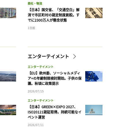
商社・物流
【日本】国交省、「交通空白」解
消で市区町村の認定制度創設。す
でに2300万人が懸念状態
1日前
エンターテイメント
エンターテイメント
【EU】欧州委、ソーシャルメディ
ア+の年齢制限検討開始。子供の保
護。秋頃に政策提示
2026/07/15
エンターテイメント
【日本】GREEN×EXPO 2027、
ISO20121認証取得。持続可能なイ
ベント運営
2026/07/11