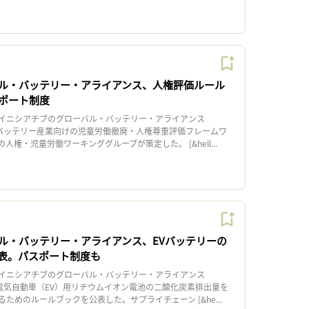
ル・バッテリー・アライアンス、人権評価ルール
ポート制度
イニシアチブのグローバル・バッテリー・アライアンス
日、バッテリー産業向けの児童労働撤廃・人権尊重評価フレームワ
人権・児童労働ワーキンググループが策定した。 [&hell...
ル・バッテリー・アライアンス、EVバッテリーの
発表。パスポート制度も
イニシアチブのグローバル・バッテリー・アライアンス
、電気自動車（EV）用リチウムイオン電池の二酸化炭素排出量を
ためのルールブックを公表した。サプライチェーン [&he...