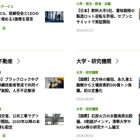
小売・宿泊・飲食・店舗
スサービス
【日本】飲料大手5社、賞味期限の
CG、取締役会とCEOの
製造ロット逆転を許容。セブンと
を埋める3施策を提言
サミットで実証開始
2026/07/17
不動産
大学・研究機関
産
大学・研究機関
カ】ブラックロックやグ
【国際】北方林の樹冠、永久凍土
熟練技能者育成で共同イ
融解から土壌炭素約590億トン保
ブ創設。人手不足解消
護。初の定量化
2026/08/04
産
大学・研究機関
国交省、公共工事でグリ
【国際】石炭火力の水銀高排出設
開始。2030年以降の本
備、9割超がインド。清華大学や
標も設定
NASA等の研究チーム論文
2026/08/02