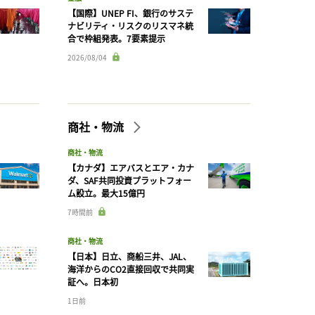
【国際】UNEP FI、銀行のサステ
ナビリティ・リスクのリスマネ統
合で枠組発表。7要素提示
2026/08/04
商社・物流
商社・物流
【カナダ】エアバスとエア・カナ
ダ、SAF共同投資プラットフォー
ム設立。最大15億円
7時間前
商社・物流
【日本】日立、商船三井、JAL、
海洋からのCO2直接回収で共同実
証へ。日本初
1日前