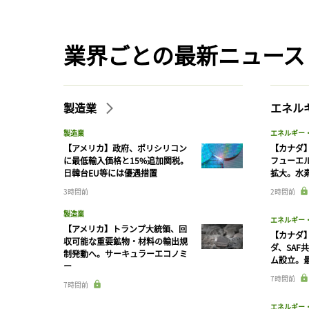
業界ごとの最新ニュース
製造業
エネル
製造業
エネルギー
【アメリカ】政府、ポリシリコン
【カナダ
に最低輸入価格と15%追加関税。
フューエ
日韓台EU等には優遇措置
拡大。水
3時間前
2時間前
製造業
エネルギー
【アメリカ】トランプ大統領、回
【カナダ
収可能な重要鉱物・材料の輸出規
ダ、SAF
制発動へ。サーキュラーエコノミ
ム設立。最
ー
7時間前
7時間前
エネルギー