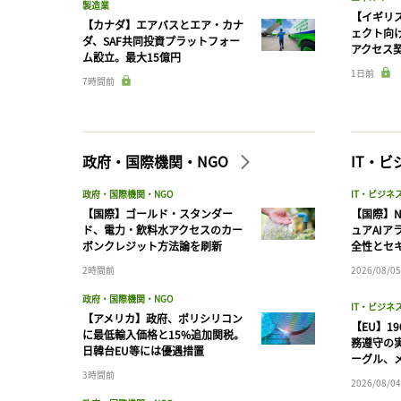
製造業
【イギリス
【カナダ】エアバスとエア・カナ
ェクト向
ダ、SAF共同投資プラットフォー
アクセス
ム設立。最大15億円
1日前
7時間前
政府・国際機関・NGO
IT・
政府・国際機関・NGO
IT・ビジネ
【国際】ゴールド・スタンダー
【国際】N
ド、電力・飲料水アクセスのカー
ュアAIア
ボンクレジット方法論を刷新
全性とセ
2時間前
2026/08/05
政府・国際機関・NGO
IT・ビジネ
【アメリカ】政府、ポリシリコン
【EU】1
に最低輸入価格と15%追加関税。
務遵守の
日韓台EU等には優遇措置
ーグル、メ
3時間前
2026/08/04