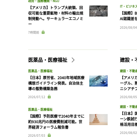
政府・国際機関・NGO
IT・ビジネ
【アメリカ】トランプ大統領、回
収可能な重要鉱物・材料の輸出規
【国際】B
制発動へ。サーキュラーエコノミ
AI認識差
ー
2026/08/04
7時間前
医薬品・医療福祉
建設・
医薬品・医療福祉
建設・不動
【日本】厚労省、2040年地域医療
【アメリ
構想ガイドライン発表。自治体主
ーグル、
導の態勢構築急務
ニシアチ
2026/07/12
2026/08/05
建設・不動
医薬品・医療福祉
【日本】
【国際】予防医療で2040年までに
ーン鉄試行
約930兆円の医療費削減可能。世
格活用目
界経済フォーラム報告書
2026/08/02
2026/07/03