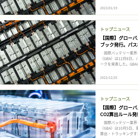
2023/01/19
トップニュース
【国際】グローバ
ブック発行。パス
国際バッテリー業界
（GBA）は12月8
ークを発表した。GBAの
2022/12/25
トップニュース
【国際】グローバ
CO2算出ルール
国際バッテリー業界
（GBA）は10月5日
算出・トラッキングする