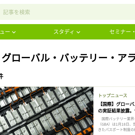
ュー
スタディ
セミナー
# グローバル・バッテリー・ア
件
トップニュース
【国際】グローバ
の実証結果披露。
国際バッテリー業界
（GBA）は1月18
きたパスポート制度の概念