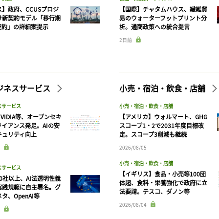
】政府、CCUSプロジ
【国際】チャタムハウス、繊維貿
け新契約モデル「移行期
易のウォーターフットプリント分
契約」の詳細案提示
析。通商政策への統合提言
2日前
記事をお気に入りに保存するには
ログインが必要です
ビジネスサービス
小売・宿泊・飲食・店舗
ログイン
会員登録
スサービス
小売・宿泊・飲食・店舗
VIDIA等、オープンセキ
【アメリカ】ウォルマート、GHG
ライアンス発足。AIの安
スコープ1・2で2031年度目標改
キュリティ向上
定。スコープ3削減も継続
2026/08/05
小売・宿泊・飲食・店舗
スサービス
【イギリス】食品・小売等100団
90社以上、AI法透明性義
体超、食料・栄養強化で政府に立
実践規範に自主署名。グ
法要請。テスコ、ダノン等
タ、OpenAI等
2026/08/04