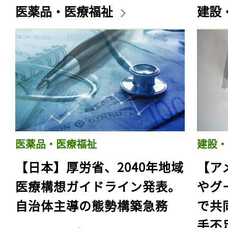
医薬品・医療福祉
建設
医薬品・医療福祉
建設・
【日本】厚労省、2040年地域
【ア
医療構想ガイドライン発表。
やグ
自治体主導の態勢構築急務
で共
手不