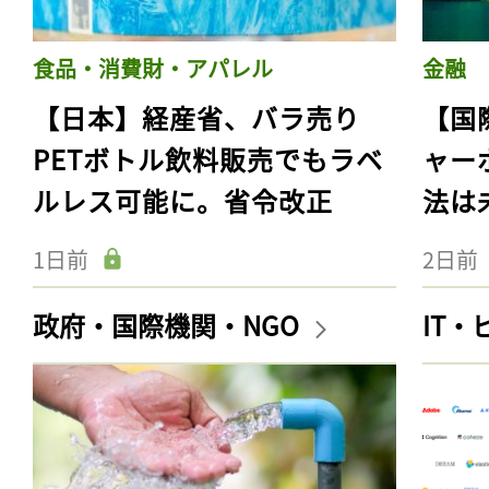
食品・消費財・アパレル
金融
【日本】経産省、バラ売り
【国
PETボトル飲料販売でもラベ
ャー
ルレス可能に。省令改正
法は
1日前
2日前
政府・国際機関・NGO
IT