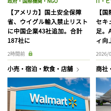
政府・国際機関・NGO
IT・
【アメリカ】国土安全保障
【国
省、ウイグル輸入禁止リスト
セキ
に中国企業43社追加。合計
足。
187社に
ィ向
2時間前
2026/
小売・宿泊・飲食・店舗
商社